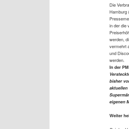
Die Verbr
Hamburg (
Presseme
in der die
Preiserhö
werden, die
vermehrt 
und Discou
werden.
In der PM 
Versteckt
bisher vo
aktuellen
Supermärk
eigenen M
Weiter he