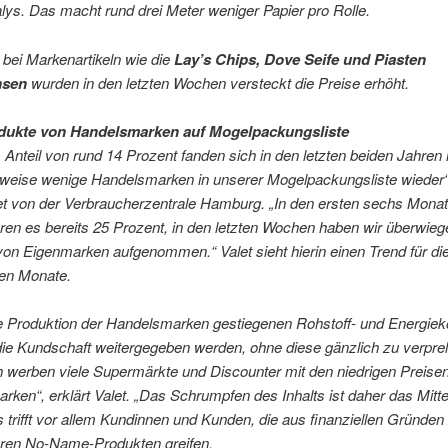
alys. Das macht rund drei Meter weniger Papier pro Rolle.
bei Markenartikeln wie die
Lay’s Chips, Dove Seife und Piasten
nsen
wurden in den letzten Wochen versteckt die Preise erhöht.
dukte von Handelsmarken auf Mogelpackungsliste
 Anteil von rund 14 Prozent fanden sich in den letzten beiden Jahren 
sweise wenige Handelsmarken in unserer Mogelpackungsliste wieder“,
et von der Verbraucherzentrale Hamburg. „In den ersten sechs Mona
en es bereits 25 Prozent, in den letzten Wochen haben wir überwie
on Eigenmarken aufgenommen.“ Valet sieht hierin einen Trend für di
n Monate.
ie Produktion der Handelsmarken gestiegenen Rohstoff- und Energiek
die Kundschaft weitergegeben werden, ohne diese gänzlich zu verprel
h werben viele Supermärkte und Discounter mit den niedrigen Preisen
rken“, erklärt Valet. „Das Schrumpfen des Inhalts ist daher das Mitte
 trifft vor allem Kundinnen und Kunden, die aus finanziellen Gründen
eren No-Name-Produkten greifen.