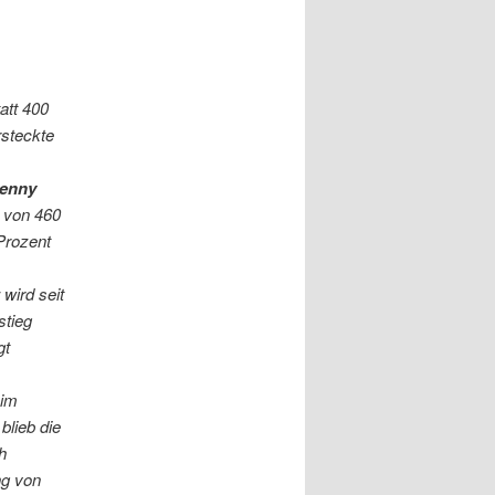
att 400
rsteckte
Penny
a von 460
Prozent
t
wird seit
stieg
gt
 im
blieb die
h
ng von