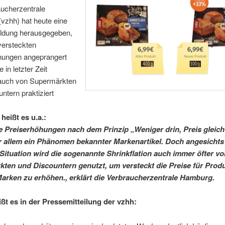
aucherzentrale
vzhh) hat heute eine
ldung herausgegeben,
 versteckten
hungen angeprangert
 in letzter Zeit
auch von Supermärkten
ntern praktiziert
heißt es u.a.:
e Preiserhöhungen nach dem Prinzip „Weniger drin, Preis gleic
r allem ein Phänomen bekannter Markenartikel. Doch angesichts
 Situation wird die sogenannte Shrinkflation auch immer öfter vo
ten und Discountern genutzt, um versteckt die Preise für Produ
arken zu erhöhen., erklärt die Verbraucherzentrale Hamburg.
ißt es in der Pressemitteilung der vzhh: