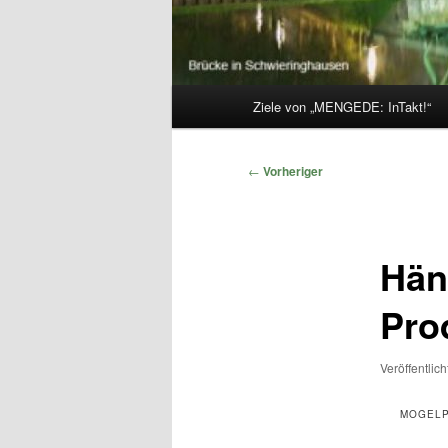
Hauptmenü
Ziele von „MENGEDE: InTakt!“
Beitragsnavigation
←
Vorheriger
Hän
Pro
Veröffentlic
MOGELP