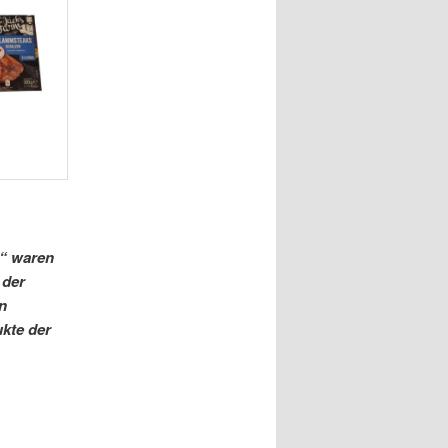
h“ waren
 der
n
kte der