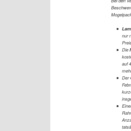
Bei den Ve
Beschwerd
Mogelpack
Lam
nur 
Prei
Die
kost
auf 
mehr
Der
Febr
kurz
insg
Eine
Rahm
Anza
tats