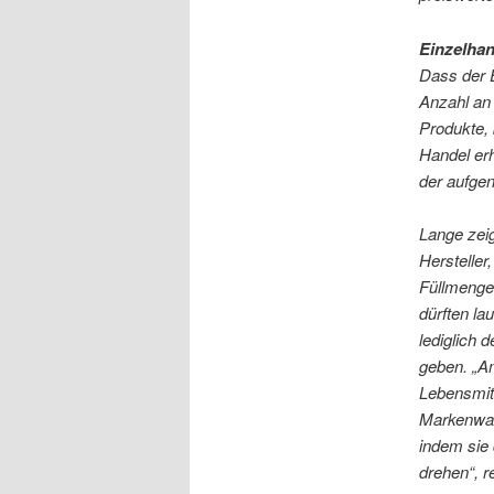
Einzelhan
Dass der E
Anzahl an
Produkte, 
Handel erh
der aufgen
Lange zeig
Hersteller
Füllmengen
dürften la
lediglich 
geben. „Am
Lebensmitt
Markenware
indem sie 
drehen“, r