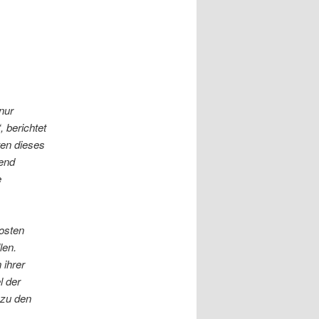
nur
 berichtet
ten dieses
gend
e
osten
len.
 ihrer
l der
 zu den