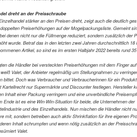
del dreht an der Preisschraube
inzelhandel stärker an den Preisen dreht, zeigt auch die deutlich ge
 doppelten Preiserhöhungen auf der Mogelpackungsliste. Gemeint si
bei denen nicht nur die Füllmenge reduziert, sondern zusätzlich der 
öht wurde. Betraf das in den letzten zwei Jahren durchschnittlich 18
ommenen Artikel, so sind es im ersten Halbjahr 2022 bereits rund 35
ten die Händler bei versteckten Preiserhöhungen mit dem Finger auf
, weiß Valet, der Anbieter regelmäßig um Stellungnahmen zu verringe
 bittet. Doch was Verbraucher und Verbraucherinnen für ein Produkt
ut Kartellrecht nur Supermärkte und Discounter festlegen. Hersteller 
den Inhalt einer Packung verringern und eine unverbindliche Preisemp
 Ende ist es eine Win-Win-Situation für beide, die Unternehmen der
elindustrie und des Einzelhandels. Nun mischen die Händler nicht nu
 mit, sondern betreiben auch aktiv Shrinkflation für ihre eigenen Pr
deren Inhalt schrumpfen und wenn nötig zusätzlich an der Preisschr
esümiert Valet.