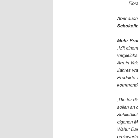
Flor
Aber auch 
Schokoli
Mehr Pro
„Mit einem
vergleich
Armin Val
Jahres war
Produkte v
kommende
„Die für d
sollen an 
Schließlic
eigenen Ma
Wahl.“ Das
preiswert