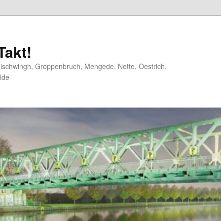
akt!
elschwingh, Groppenbruch, Mengede, Nette, Oestrich,
lde