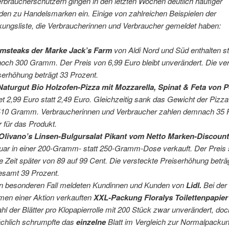
rbraucherschützern gingen in den letzten Wochen deutlich häufiger
en zu Handelsmarken ein. Einige von zahlreichen Beispielen der
ungsliste, die Verbraucherinnen und Verbraucher gemeldet haben:
msteaks der Marke Jack’s Farm
von Aldi Nord und Süd enthalten st
noch 300 Gramm. Der Preis von 6,99 Euro bleibt unverändert. Die ve
serhöhung beträgt 33 Prozent.
Naturgut Bio Holzofen-Pizza mit Mozzarella, Spinat & Feta von 
et 2,99 Euro statt 2,49 Euro. Gleichzeitig sank das Gewicht der Pizz
410 Gramm. Verbraucherinnen und Verbraucher zahlen demnach 35 
 für das Produkt.
Olivano’s Linsen-Bulgursalat Pikant vom Netto Marken-Discoun
uar in einer 200-Gramm- statt 250-Gramm-Dose verkauft. Der Preis 
e Zeit später von 89 auf 99 Cent. Die versteckte Preiserhöhung beträ
esamt 39 Prozent.
n besonderen Fall meldeten Kundinnen und Kunden von
Lidl.
Bei der
en einer Aktion verkauften
XXL-Packung Floralys Toilettenpapier
hl der Blätter pro Klopapierrolle mit 200 Stück zwar unverändert, doc
ächlich schrumpfte das
einzelne
Blatt im Vergleich zur Normalpacku