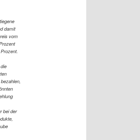
stiegene
nd damit
Preis vom
 Prozent
 Prozent.
 die
rten
 bezahlen,
könnten
fehlung
r bei der
odukte,
aube