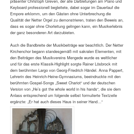
präsenter Christoph Greven, der alle Darbietungen am Piano und
Keyboard professionell begleitete, dabei sogar im Dauerlauf die
Empore erklomm, um den Gästen ohne Unterbrechung die
Qualität der Netter Orgel zu demonstrieren, traten den Beweis an,
dass es sogar ohne Chorleitung gelingen kann, ein Musikerlebnis
der ganz besonderen Art darzubieten.
Auch die Bandbreite der Musikbeiträge war beachtlich. Der Netter
Kirchenchor begann standesgemäß mit sakralen Elementen, mit
den Beiträgen des Musikvereins Mengede wurde es weltlicher
und für das erste Klassik-Highlight sorgte Rainer Lösbrock mit
dem berühmten Largo von Georg-Friedrich Händel. Anna Pappert,
Lehrerin des Heinrich-Heine-Gymnasiums, beeindruckte mit den
berühmten Gospel-Songs „Sweet Chariot“ und der deutschen
Version von „He’s got the whole world in his hands“, die sie dem
Anlass entsprechend um folgende selbst formulierte Textzeile
ergänzte: „Er hat auch dieses Haus in seiner Hand…“