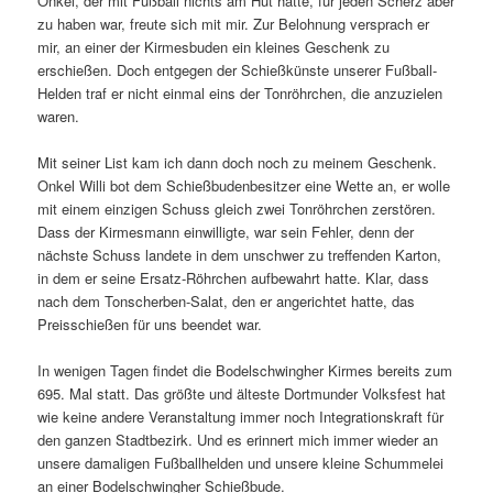
Onkel, der mit Fußball nichts am Hut hatte, für jeden Scherz aber
zu haben war, freute sich mit mir. Zur Belohnung versprach er
mir, an einer der Kirmesbuden ein kleines Geschenk zu
erschießen. Doch entgegen der Schießkünste unserer Fußball-
Helden traf er nicht einmal eins der Tonröhrchen, die anzuzielen
waren.
Mit seiner List kam ich dann doch noch zu meinem Geschenk.
Onkel Willi bot dem Schießbudenbesitzer eine Wette an, er wolle
mit einem einzigen Schuss gleich zwei Tonröhrchen zerstören.
Dass der Kirmesmann einwilligte, war sein Fehler, denn der
nächste Schuss landete in dem unschwer zu treffenden Karton,
in dem er seine Ersatz-Röhrchen aufbewahrt hatte. Klar, dass
nach dem Tonscherben-Salat, den er angerichtet hatte, das
Preisschießen für uns beendet war.
In wenigen Tagen findet die Bodelschwingher Kirmes bereits zum
695. Mal statt. Das größte und älteste Dortmunder Volksfest hat
wie keine andere Veranstaltung immer noch Integrationskraft für
den ganzen Stadtbezirk. Und es erinnert mich immer wieder an
unsere damaligen Fußballhelden und unsere kleine Schummelei
an einer Bodelschwingher Schießbude.