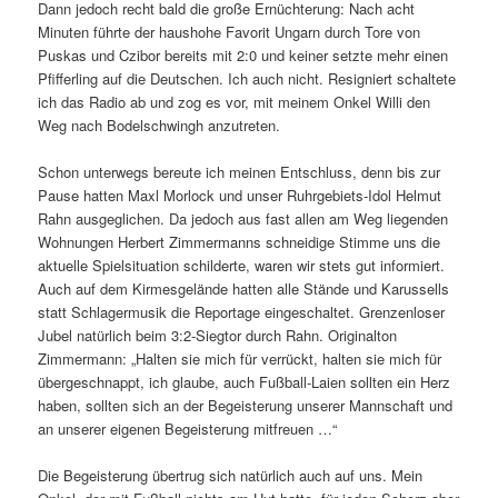
Dann jedoch recht bald die große Ernüchterung: Nach acht
Minuten führte der haushohe Favorit Ungarn durch Tore von
Puskas und Czibor bereits mit 2:0 und keiner setzte mehr einen
Pfifferling auf die Deutschen. Ich auch nicht. Resigniert schaltete
ich das Radio ab und zog es vor, mit meinem Onkel Willi den
Weg nach Bodelschwingh anzutreten.
Schon unterwegs bereute ich meinen Entschluss, denn bis zur
Pause hatten Maxl Morlock und unser Ruhrgebiets-Idol Helmut
Rahn ausgeglichen. Da jedoch aus fast allen am Weg liegenden
Wohnungen Herbert Zimmermanns schneidige Stimme uns die
aktuelle Spielsituation schilderte, waren wir stets gut informiert.
Auch auf dem Kirmesgelände hatten alle Stände und Karussells
statt Schlagermusik die Reportage eingeschaltet. Grenzenloser
Jubel natürlich beim 3:2-Siegtor durch Rahn. Originalton
Zimmermann: „Halten sie mich für verrückt, halten sie mich für
übergeschnappt, ich glaube, auch Fußball-Laien sollten ein Herz
haben, sollten sich an der Begeisterung unserer Mannschaft und
an unserer eigenen Begeisterung mitfreuen …“
Die Begeisterung übertrug sich natürlich auch auf uns. Mein