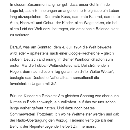
In diesem Zusammenhang nur gut, dass unser Gehirn in der
Lage ist, auch Erinnerungen an angenehme Ereignisse ein Leben
lang abzuspeichern: Der erste Kuss, das erste Fahrrad, das erste
Auto, Hochzeit und Geburt der Kinder, alles Wegmarken, die bei
allem Leid der Welt dazu beitragen, die emotionale Balance nicht
zu verlieren.
Darauf, was am Sonntag, dem 4. Juli 1954 die Welt bewegte,
wird jeder – spätestens nach einer Google-Recherche – gleich
stoßen. Deutschland errang im Berner Wankdorf-Stadion zum
ersten Mal die Fußball-Weltmeisterschaft. Bei strömendem
Regen, dem nach diesem Tag genannten „Fritz-Walter-Wetter“,
besiegte das Deutsche Nationalteam sensationell die
favorisierten Ungarn mit 3:2.
Für uns Kinder ein Problem: Am gleichen Sonntag war aber auch
Kirmes in Bodelschwingh, ein Volksfest, auf das wir uns schon
lange vorher gefreut hatten. Und dazu noch bestes
Sommerwetter! Trotzdem: Ich wollte Weltmeister werden und gab
der Radio-Übertragung den Vorzug. Fiebernd verfolgte ich den
Bericht der Reporter-Legende Herbert Zimmermann.