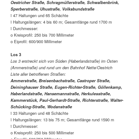
Oestricher Straße, Schragmüllerstraße, Schwalbenbrink,
Sperberstraße, Uhustraße, Volksbundstraße
ï 47 Haltungen und 65 Schächte
ï Haltungslängen: 4 bis 60 m; Gesamtlänge rund 1700 m
ï Durchmesser:
o Kreisprofil: 250 bis 700 Millimeter
o Eiprofil: 600/900 Millimeter
Los 3
Los 3 erstreckt sich von Süden (Haberlandstraße) im Osten
(Ammerstraße) und rund um den Bahnhof Nette/Oestrich
Liste aller betroffenen Straßen:
Ammerstraße, Breisenbachstraße, Castroper Straße,
Deininghauser Straße, Eugen-Richter-Straße, Göllenkamp,
Haberlandstraße, Hansemannstraße, Herkulesstraße,
Kammerstück, Paul-Gerhardt-Straße, Richterstraße, Walter-
Schücking-Straße, Wodanstraße
ï 33 Haltungen und 48 Schächte
ï Haltungslängen: 13 bis 75 m; Gesamtlänge rund 1590 m
ï Durchmesser:
o Kreisprofil: 250 bis 500 Millimeter