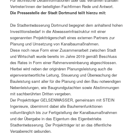
Für technische Detailinformationen über das Verfahren standen
Vertreter/innen der beteiligten Fachfirmen Rede und Antwort.
Die Pressestelle der Stadt Dortmund teilt hierzu mit:
Die Stadtentwässerung Dortmund begegnet dem anhaltend hohen
Investitionsbedarf in die Abwasserinfrastruktur mit einer
sogenannten Projektträgerschaft eines externen Partners zur
Planung und Umsetzung von Kanalbaumaßnahmen.
Diese noch neue Form einer Zusammenarbeit zwischen Stadt
und Wirtschaft wurde bereits im Jahre 2019 gemäß Beschluss
des Rates in Form einer Rahmenvereinbarung abgeschlossen.
Hierbei wird neben der originären Planungsleistung auch die
eigenverantwortliche Leitung, Steuerung und Überwachung der
Bauleistung samt aller für die Planung und den Bau notwendigen
Nebenleistungen, wie Baugrundgutachten sowie Abstimmungen
mit sachberührten Dritten vergeben.
Der Projektträger GELSENWASSER, gemeinsam mit STEIN
Ingenieure, übernimmt dabei alle Bauherrenfunktionen
vollumfänglich bis zur Fertigstellung der Kanalbaumaßnahmen
und der Übergabe in das Eigentum des Eigenbetriebs
Stadtentwässerung. Der Projektträger ist an das öffentliche
Vergaberecht gebunden.