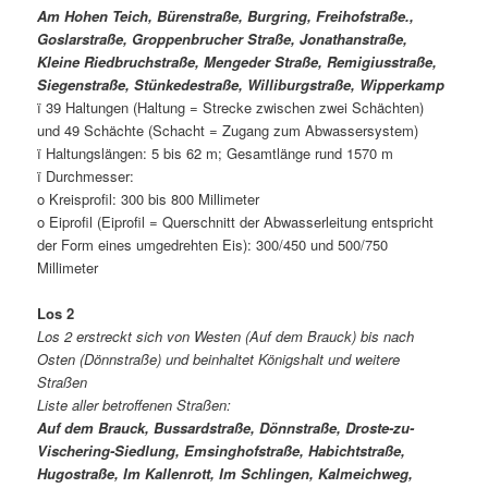
Am Hohen Teich, Bürenstraße, Burgring, Freihofstraße.,
Goslarstraße, Groppenbrucher Straße, Jonathanstraße,
Kleine Riedbruchstraße, Mengeder Straße, Remigiusstraße,
Siegenstraße, Stünkedestraße, Williburgstraße, Wipperkamp
ï 39 Haltungen (Haltung = Strecke zwischen zwei Schächten)
und 49 Schächte (Schacht = Zugang zum Abwassersystem)
ï Haltungslängen: 5 bis 62 m; Gesamtlänge rund 1570 m
ï Durchmesser:
o Kreisprofil: 300 bis 800 Millimeter
o Eiprofil (Eiprofil = Querschnitt der Abwasserleitung entspricht
der Form eines umgedrehten Eis): 300/450 und 500/750
Millimeter
Los 2
Los 2 erstreckt sich von Westen (Auf dem Brauck) bis nach
Osten (Dönnstraße) und beinhaltet Königshalt und weitere
Straßen
Liste aller betroffenen Straßen:
Auf dem Brauck, Bussardstraße, Dönnstraße, Droste-zu-
Vischering-Siedlung, Emsinghofstraße, Habichtstraße,
Hugostraße, Im Kallenrott, Im Schlingen, Kalmeichweg,