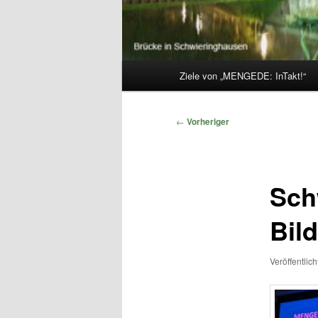
Hauptmenü
Ziele von „MENGEDE: InTakt!“
Beitragsnavigation
←
Vorheriger
Sch
Bil
Veröffentlic