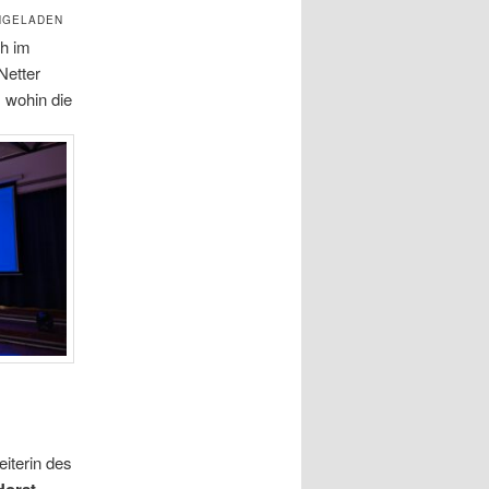
NGELADEN
ch im
Netter
 wohin die
Leiterin des
Horst