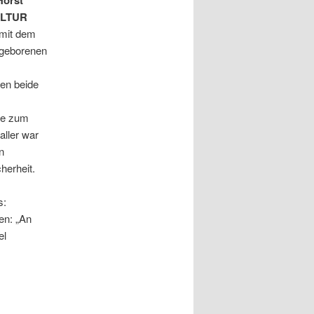
LTUR
g mit dem
 geborenen
en beide
nke zum
aller war
n
herheit.
s:
en: „An
el