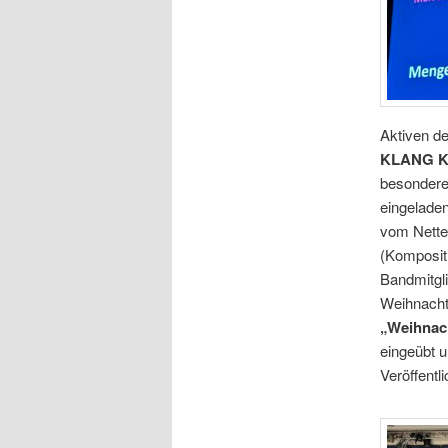
Aktiven d
KLANG 
besondere
eingeladen
vom Nette
(Komposit
Bandmitgl
Weihnacht
„Weihnac
eingeübt u
Veröffentl