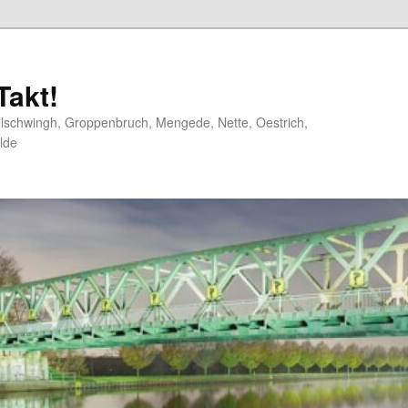
akt!
elschwingh, Groppenbruch, Mengede, Nette, Oestrich,
lde