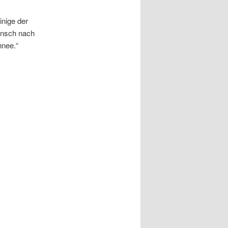
inige der
unsch nach
hnee.“