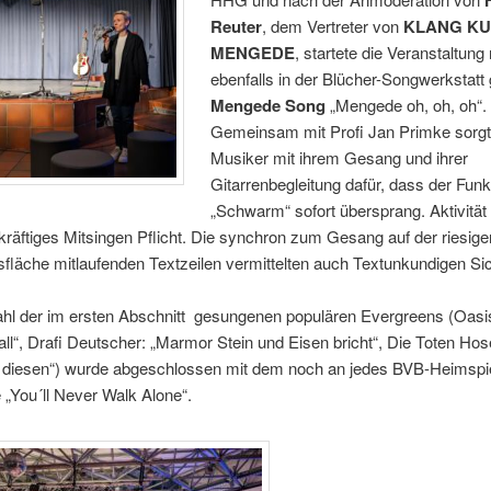
Reuter
, dem Vertreter von
KLANG KU
MENGEDE
, startete die Veranstaltun
ebenfalls in der Blücher-Songwerkstatt
Mengede Song
„Mengede oh, oh, oh“.
Gemeinsam mit Profi Jan Primke sorgt
Musiker mit ihrem Gesang und ihrer
Gitarrenbegleitung dafür, dass der Fu
„Schwarm“ sofort übersprang. Aktivität 
 kräftiges Mitsingen Pflicht. Die synchron zum Gesang auf der riesige
sfläche mitlaufenden Textzeilen vermittelten auch Textunkundigen Sic
l der im ersten Abschnitt
gesungenen populären Evergreens (Oasi
l“, Drafi Deutscher: „Marmor Stein und Eisen bricht“, Die Toten Hos
 diesen“) wurde abgeschlossen mit dem noch an jedes BVB-Heimspi
 „You´ll Never Walk Alone“.