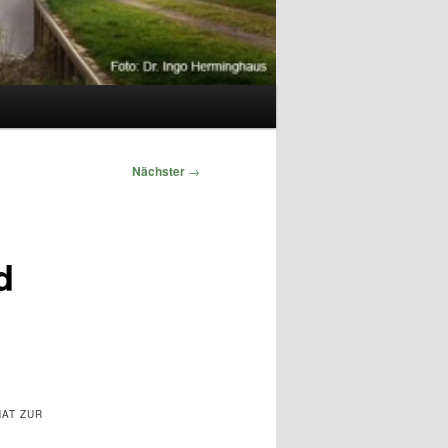
Nächster
→
d
AT ZUR