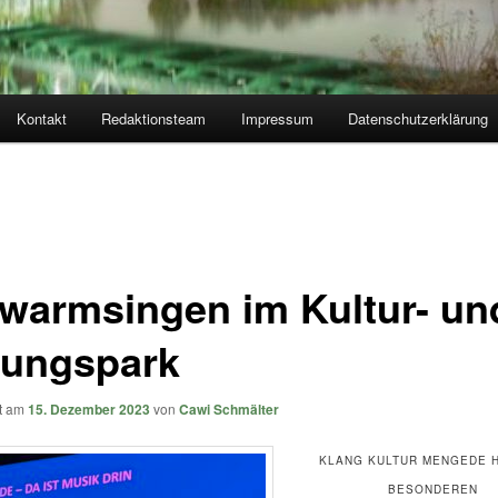
Kontakt
Redaktionsteam
Impressum
Datenschutzerklärung
warmsingen im Kultur- un
dungspark
ht am
15. Dezember 2023
von
Cawi Schmälter
KLANG KULTUR MENGEDE H
BESONDEREN