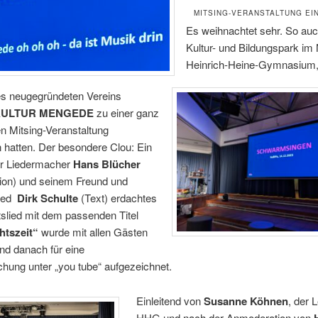
MITSING-VERANSTALTUNG EI
Es weihnachtet sehr. So au
Kultur- und Bildungspark im 
Heinrich-Heine-Gymnasium,
es neugegründeten Vereins
KULTUR MENGEDE
zu einer ganz
n Mitsing-Veranstaltung
 hatten. Der besondere Clou: Ein
r Liedermacher
Hans Blücher
ion) und seinem Freund und
ied
Dirk Schulte
(Text) erdachtes
slied mit dem passenden Titel
htszeit“
wurde mit allen Gästen
nd danach für eine
ichung unter „you tube“ aufgezeichnet.
Einleitend von
Susanne Köhnen
, der 
HHG und nach der Anmoderation von