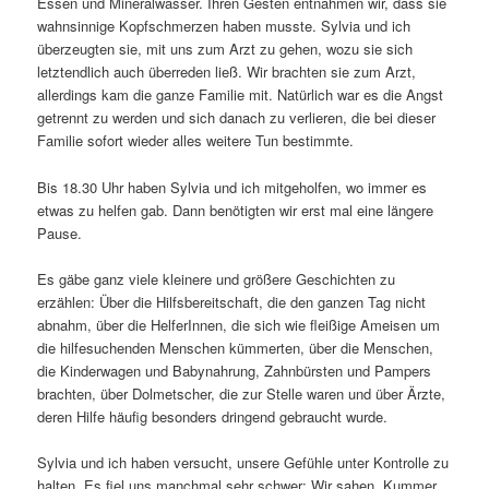
Essen und Mineralwasser. Ihren Gesten entnahmen wir, dass sie
wahnsinnige Kopfschmerzen haben musste. Sylvia und ich
überzeugten sie, mit uns zum Arzt zu gehen, wozu sie sich
letztendlich auch überreden ließ. Wir brachten sie zum Arzt,
allerdings kam die ganze Familie mit. Natürlich war es die Angst
getrennt zu werden und sich danach zu verlieren, die bei dieser
Familie sofort wieder alles weitere Tun bestimmte.
Bis 18.30 Uhr haben Sylvia und ich mitgeholfen, wo immer es
etwas zu helfen gab. Dann benötigten wir erst mal eine längere
Pause.
Es gäbe ganz viele kleinere und größere Geschichten zu
erzählen: Über die Hilfsbereitschaft, die den ganzen Tag nicht
abnahm, über die HelferInnen, die sich wie fleißige Ameisen um
die hilfesuchenden Menschen kümmerten, über die Menschen,
die Kinderwagen und Babynahrung, Zahnbürsten und Pampers
brachten, über Dolmetscher, die zur Stelle waren und über Ärzte,
deren Hilfe häufig besonders dringend gebraucht wurde.
Sylvia und ich haben versucht, unsere Gefühle unter Kontrolle zu
halten. Es fiel uns manchmal sehr schwer: Wir sahen Kummer