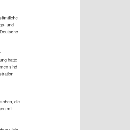
 sämtliche
gs- und
 Deutsche
r
ung hatte
mmen sind
tration
schen, die
men mit
ders viele