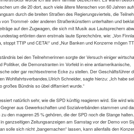
schen um die 20 dort, auch viele ältere Menschen von 60 Jahren auf
angsam durch die breiten Straßen des Regierungsviertels, die Teilne
h von Trommel- oder anderen Straßenkünstlern unterhalten und bekla
eiträge auf den Zugwagen, die sich mit Musik aus Lautsprechern abw
ndestag ertönten dann erstmals laute Sprechchöre, wie: „Von Finnla
a, stoppt TTIP und CETA!“ und „Nur Banken und Konzerne mögen TTI
tändnis bei den Teilnehmerinnen sorgte der Versuch einiger wirtsch
 Politiker, die Demonstranten im Vorfeld in eine antiamerikanische,
tische oder gar rechtsextreme Ecke zu stellen. Der Geschäftsführer 
hen Wohlfahrtsverbandes,Ulrich Schneider, sagte hierzu: „Ich habe sel
o großes Bündnis so übel diffamiert wurde.“
essiert natürlich sehr, wie die SPD künftig reagieren wird. Sie wird w
P-Gegner aus Gewerkschaften und Sozialverbänden stammen und da
h zu den mageren 25 % gehören, die der SPD noch die Stange halten.
 in ganzseitigen Zeitungsanzeigen am Samstag vor der Demo von S
an solle sich nicht „bangemachen“ lassen, kann allenfalls den Konze