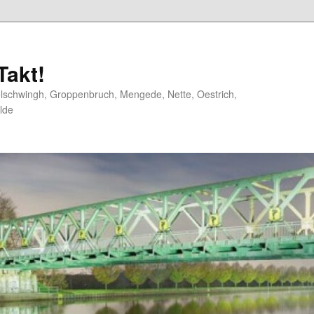
akt!
elschwingh, Groppenbruch, Mengede, Nette, Oestrich,
lde