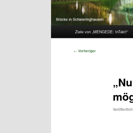
Hauptmenü
Ziele von „MENGEDE: InTakt!“
Beitragsnavigation
←
Vorheriger
„Nu
mög
Veröffentlic