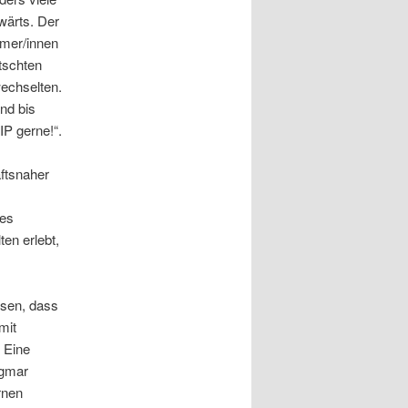
wärts. Der
hmer/innen
tschten
echselten.
nd bis
P gerne!“.
aftsnaher
des
ten erlebt,
issen, dass
mit
 Eine
igmar
rnen