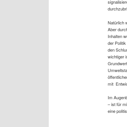
signalisi
durchzubr
Natürlich 
Aber durc
Inhalten w
der Politi
den Schlus
wichtiger 
Grundwerte
Umweltsta
öffentlich
mit Entwic
Im Augenbl
– ist für 
eine polit