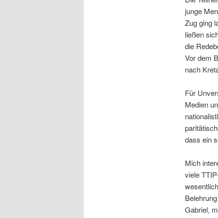
junge Men
Zug ging l
ließen sic
die Redeb
Vor dem Bu
nach Kret
Für Unvers
Medien und
nationalis
paritätisc
dass ein s
Mich inter
viele TTI
wesentlic
Belehrung
Gabriel, m