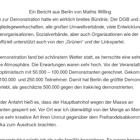
Ein Bericht aus Berlin von Mathis Willing
 zur Demonstration hatte ein wirklich breites Bündnis: Der DGB und
gliedsgewerkschaften, alle großen Umweltverbände, viele Entwicklun
erorganisationen, Sozialverbände, aber auch Organisationen wie der
 offiziell unterstützt auch von den „Grünen“ und der Linkspartei.
monstration fand bei schönstem Wetter statt, es herrschte eine seh
 Atmosphäre. Die Erwartungen waren sehr hoch. Vor der Veranstalt
optimistisch mit 50.000 – 100.000 Demonstranten gerechnet. Geko
150.000 und 250.000 Teilnehmer. Damit hat Berlin die größte Demons
erlebt, als geschätzte 500.000 gegen den Irakkrieg demonstrierten.
 der Anfahrt hieß es, dass der Hauptbahnhof wegen der Masse an
ten gesperrt sei. Vor Ort war ich überwältigt von der Menge an Men
eise sehr kreative Art ihren Unmut gegenüber dem Freihandelsabkom
ka zum Ausdruck brachten.
hmerstruktur würde ich als sehr familiär bezeichnen. Es waren beson