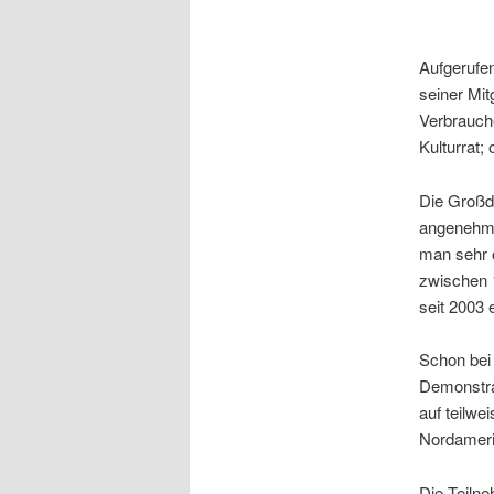
Aufgerufen
seiner Mit
Verbrauch
Kulturrat;
Die Großde
angenehme
man sehr 
zwischen 
seit 2003 
Schon bei
Demonstran
auf teilw
Nordameri
Die Teilne