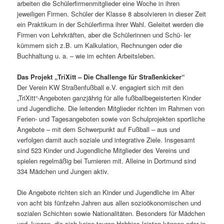
arbeiten die Schülerfirmenmitglieder eine Woche in ihren
jeweiligen Firmen. Schüler der Klasse 8 absolvieren in dieser Zeit
ein Praktikum in der Schülerfirma ihrer Wahl. Geleitet werden die
Firmen von Lehrkräften, aber die Schülerinnen und Schü- ler
kümmern sich z.B. um Kalkulation, Rechnungen oder die
Buchhaltung u. a. – wie im echten Arbeitsleben.
Das Projekt „TriXitt – Die Challenge für Straßenkicker“
Der Verein KW Straßenfußball e.V. engagiert sich mit den
„TriXitt“-Angeboten ganzjährig für alle fußballbegeisterten Kinder
und Jugendliche. Die leitenden Mitglieder richten im Rahmen von
Ferien- und Tagesangeboten sowie von Schulprojekten sportliche
Angebote – mit dem Schwerpunkt auf Fußball – aus und
verfolgen damit auch soziale und integrative Ziele. Insgesamt
sind 523 Kinder und Jugendliche Mitglieder des Vereins und
spielen regelmäßig bei Turnieren mit. Alleine in Dortmund sind
334 Mädchen und Jungen aktiv.
Die Angebote richten sich an Kinder und Jugendliche im Alter
von acht bis fünfzehn Jahren aus allen sozioökonomischen und
sozialen Schichten sowie Nationalitäten. Besonders für Mädchen
und Jungen, die sich keine teuren Hobbies leisten können oder in