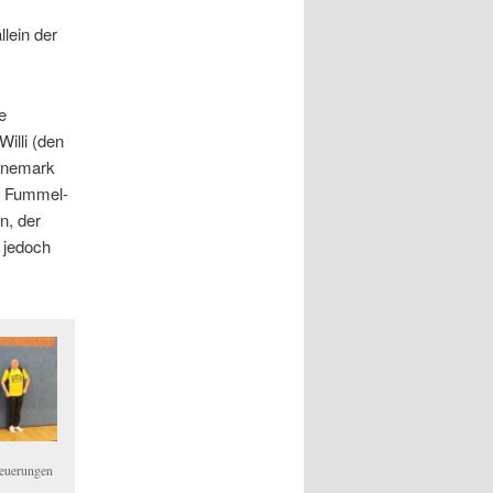
lein der
e
illi (den
Dänemark
en Fummel-
n, der
n jedoch
feuerungen