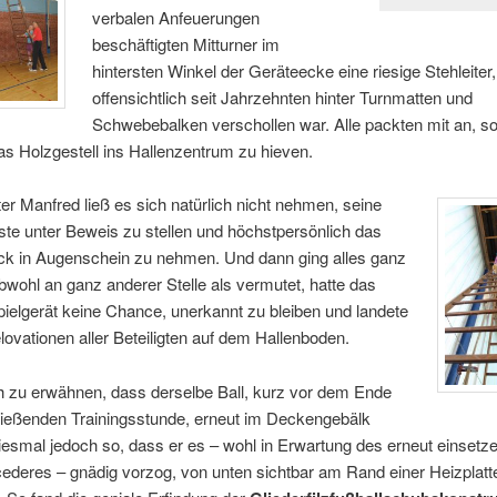
verbalen Anfeuerungen
beschäftigten Mitturner im
hintersten Winkel der Geräteecke eine riesige Stehleiter,
offensichtlich seit Jahrzehnten hinter Turnmatten und
Schwebebalken verschollen war. Alle packten mit an, so
s Holzgestell ins Hallenzentrum zu hieven.
er Manfred ließ es sich natürlich nicht nehmen, seine
ste unter Beweis zu stellen und höchstpersönlich das
eck in Augenschein zu nehmen. Und dann ging alles ganz
bwohl an ganz anderer Stelle als vermutet, hatte das
pielgerät keine Chance, unerkannt zu bleiben und landete
lovationen aller Beteiligten auf dem Hallenboden.
h zu erwähnen, dass derselbe Ball, kurz vor dem Ende
ließenden Trainingsstunde, erneut im Deckengebälk
iesmal jedoch so, dass er es – wohl in Erwartung des erneut einsetz
ederes – gnädig vorzog, von unten sichtbar am Rand einer Heizplat