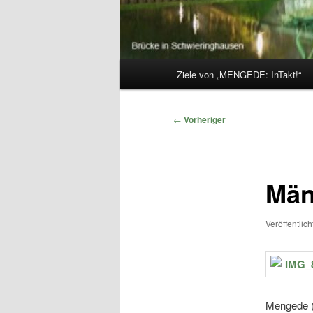
Hauptmenü
Ziele von „MENGEDE: InTakt!“
Beitragsnavigation
←
Vorheriger
Män
Veröffentlic
Mengede (