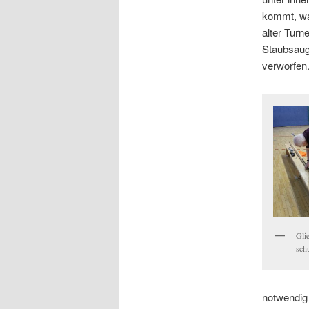
kommt, war
alter Turn
Staubsaug
verworfen
Glie
sch
notwendig