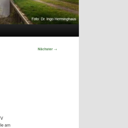
Nächster
→
TV
lle am