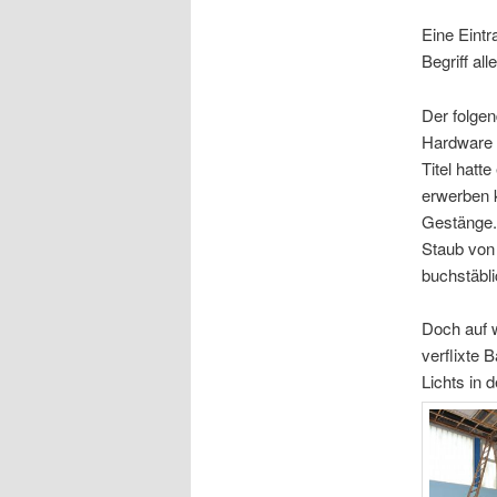
Eine Eintr
Begriff al
Der folge
Hardware f
Titel hatt
erwerben k
Gestänge. 
Staub von 
buchstäbli
Doch auf w
verflixte 
Lichts in 