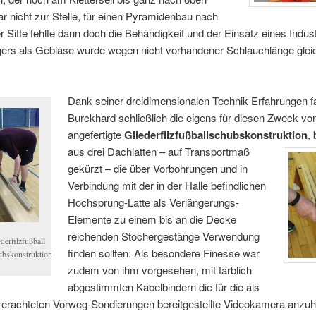
 nicht zur Stelle, für einen Pyramidenbau nach
er Sitte fehlte dann doch die Behändigkeit und der Einsatz eines Indust
ers als Gebläse wurde wegen nicht vorhandener Schlauchlänge glei
.
Dank seiner dreidimensionalen Technik-Erfahrungen fa
Burckhard schließlich die eigens für diesen Zweck vo
angefertigte
Gliederfilzfußballschubskonstruktion
,
aus drei Dachlatten – auf Transportmaß
gekürzt – die über Vorbohrungen und in
Verbindung mit der in der Halle befindlichen
Hochsprung-Latte als Verlängerungs-
Elemente zu einem bis an die Decke
reichenden Stochergestänge Verwendung
derfilzfußball
finden sollten. Als besondere Finesse war
ubskonstruktion
zudem von ihm vorgesehen, mit farblich
abgestimmten Kabelbindern die für die als
 erachteten Vorweg-Sondierungen bereitgestellte Videokamera anzuh