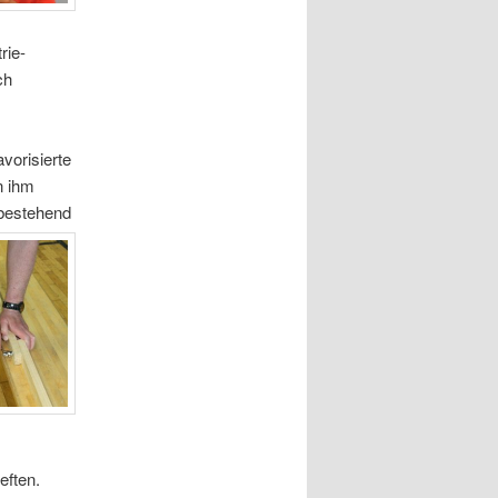
rie-
ch
vorisierte
n ihm
bestehend
eften.