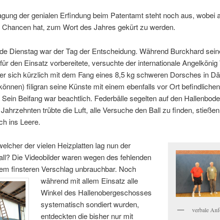
agung der genialen Erfindung beim Patentamt steht noch aus, wobei al
le Chancen hat, zum Wort des Jahres gekürt zu werden.
nde Dienstag war der Tag der Entscheidung. Während Burckhard sein
ür den Einsatz vorbereitete, versuchte der internationale Angelkönig W
e er sich kürzlich mit dem Fang eines 8,5 kg schweren Dorsches in 
önnen) filigran seine Künste mit einem ebenfalls vor Ort befindlich
Sein Beifang war beachtlich. Federbälle segelten auf den Hallenbode
Jahrzehnten trübte die Luft, alle Versuche den Ball zu finden, stieße
ch ins Leere.
elcher der vielen Heizplatten lag nun der
Ball? Die Videobilder waren wegen des fehlenden
dem finsteren Verschlag unbrauchbar. Noch
während mit allem Einsatz alle
Winkel des Hallenobergeschosses
systematisch sondiert wurden,
verbale An
entdeckten die bisher nur mit