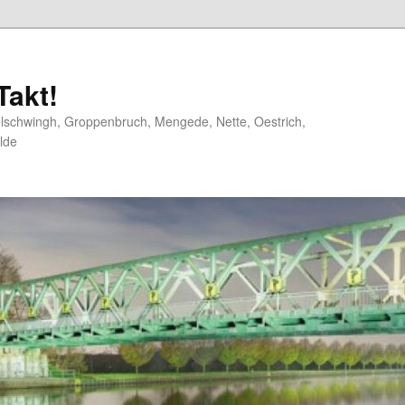
akt!
elschwingh, Groppenbruch, Mengede, Nette, Oestrich,
lde