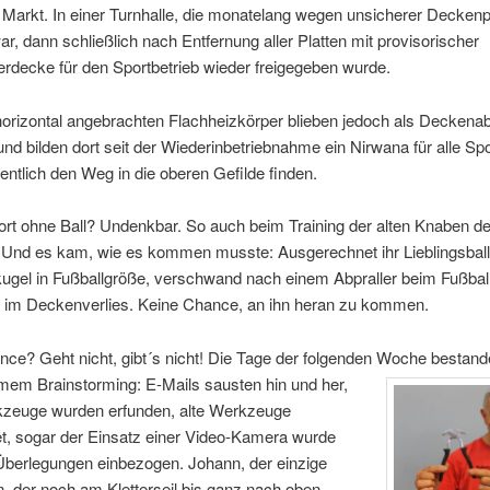
Markt. In einer Turnhalle, die monatelang wegen unsicherer Deckenp
ar, dann schließlich nach Entfernung aller Platten mit provisorischer
rdecke für den Sportbetrieb wieder freigegeben wurde.
horizontal angebrachten Flachheizkörper blieben jedoch als Deckena
nd bilden dort seit der Wiederinbetriebnahme ein Nirwana für alle Spo
entlich den Weg in die oberen Gefilde finden.
rt ohne Ball? Undenkbar. So auch beim Training der alten Knaben d
Und es kam, wie es kommen musste: Ausgerechnet ihr Lieblingsball,
kugel in Fußballgröße, verschwand nach einem Abpraller beim Fußbal
r im Deckenverlies. Keine Chance, an ihn heran zu kommen.
ce? Geht nicht, gibt´s nicht! Die Tage der folgenden Woche bestan
mem Brainstorming:
E-Mails sausten hin und her,
zeuge wurden erfunden, alte Werkzeuge
t, sogar der Einsatz einer Video-Kamera wurde
 Überlegungen einbezogen. Johann, der einzige
n, der noch am Kletterseil bis ganz nach oben