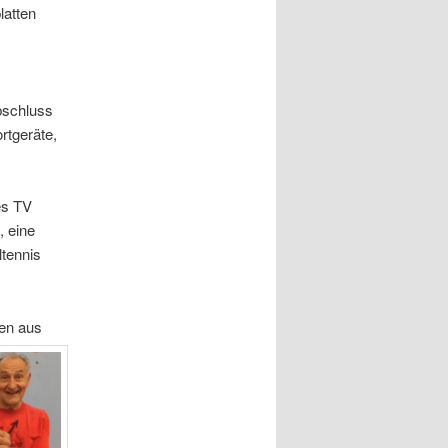
latten
bschluss
rtgeräte,
es TV
 eine
ltennis
den aus