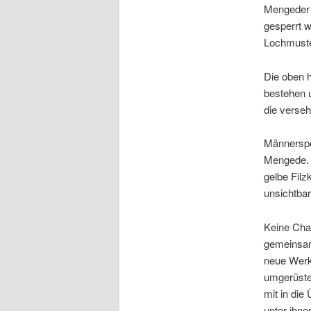
Mengeder 
gesperrt w
Lochmuste
Die oben 
bestehen u
die verseh
Männerspo
Mengede. 
gelbe Filz
unsichtba
Keine Chan
gemeinsa
neue Werk
umgerüste
mit in die
unter ihne