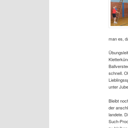
man es, da
Übungsleit
Kletterkün
Ballverst
schnell. O
Lieblingss
unter Jube
Bleibt noc
der ansch
landete. D
Such-Proc