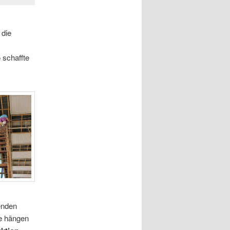
 die
 schaffte
enden
te hängen