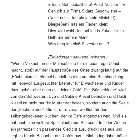
»Huch, Schneeballblüte! Prost Neujahr –!«
Geh ich zur Firma Sklarz Geschwister –
(Nein, nein – ich bin ja kein Minister!)
Bleigießen? Ists ein Fladen klein:
Dies wird wohl Deutschlands Zukunft sein …
Helft mir armem Mann!
Was fang ich bloß Silvester an –?
(Einladungen dankend verbeten.)
*Wer in Volkach an der Mainschleife für ein paar Tage Urlaub
macht, stößt auf der Hauptstraße des Ortes zwangsläufig auf die
„Bücherblume“. Hierbei handelt es sich um eine Buchhandlung
mit liebevoll ausgesuchter Literatur für Erwachsene und Kinder,
dazu gehört aber auch ein kleines Café. Die „Bücherblume“ wird
von den Schwestern Eva und Sabine Kiesel betrieben und Heidi
Kiesel ist nicht nur die Mutter der beiden, sondern auch die Seele
der „Bücherblume“. Sie ist u. a. verantwortlich für den
selbstgebackenen Kuchen, der im Café angeboten wird. Und sie
hat noch eine weitere Spezialaufgabe: Sie sucht in jeder Woche
ein jahreszeitlich passendes Gedicht aus, druckt das aus und
legt es für die Besucher des Cafés aus. Nichts lag daher näher,