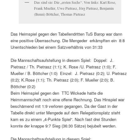
Das sind sie: Die „ersten Sechs“. Von links: Karl Rose,
Frank Mueller, Uwe Pietrasz, Jörg Pietrasz, Benjamin
(Benni) Böttcher, Thomas Pietrasz
Das Heimspiel gegen den Tabellendritten TuS Barop war dann
eine positive Überraschung. Die Mengeder erkämpften ein 8:8
Unentschieden bei einem Satzverhältnis von 31:33
Die Mannschaftsaufstellung in diesem Spiel: Doppel: J.
Pietrasz / Th. Pietrasz (1:1); K. Rose /U. Pietrasz (1:0); F.
Mueller / B. Böttcher (1:0) Einzel: J. Pietrasz (0:2); U. Pietrasz
(0:2); K.Rose (1:1); Th. Pietrasz (2:0); F. Mueller (2:0); B.
Böttcher (0:2)
Beim Heimspiel gegen den TTC Wickede hatte die
Heimmannschaft noch eine offene Rechnung. Das Hinspiel war
beschämend mit 1:9 verloren gegangen. Da der Gast in der
Tabelle direkt unter Mengede auf dem Relegationsplatz steht
kam es zu einem „4-Punkte Spiel“. Nach fast drei Stunden
konnte der knappe 9:7 Sieg (36:30 Sätze) bejubelt werden.
Die Mannschaftsaufstellung in diesem Spiel: