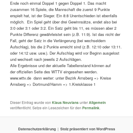
Ende noch einmal Doppel 1 gegen Doppel 1. Das macht
zusammen 16 Spiele, die Mannschaft die zuerst 9 Punkte
erspielt hat, ist der Sieger. Ein 8:8 Unentschieden ist ebenfalls
möglich. Ein Spiel geht über drei Gewinnsätze, endet also bei
3:0 oder 3:1 oder 3:2. Ein Satz geht bis 11, es müssen aber 2
Punkte Differenz gewährleistet sein (z.B. 11:9). Ist das nicht der
Fall, geht der Satz in die Verlängerung (bei wechseldem
Aufschlag), bis die 2 Punkte erreicht sind (z.B. 12:10 oder 13:11.
oder 14:12 usw. usw.). Der Aufschlag wird vor Beginn ausgelost
und wechselt nach jeweils 2 Aufschlägen.
Alle Ergebnisse und der aktuelle Tabellenstand können auf
der offiziellen Seite des WTTV eingesehen werden.
www.wttv.de dann weiter: unter Bezirk Arnsberg => Kreise
Arnsberg => Dortmund/Hamm => 1.Kreisklasse 1
Dieser Eintrag wurde von
Klaus Neuvians
unter
Allgemein
veröffentlicht. Setze ein Lesezeichen für den
Permalink
.
Datenschutzerklärung
Stolz präsentiert von WordPress