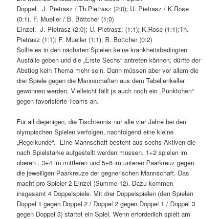
Doppel: J. Pietrasz / Th.Pietrasz (2:0); U. Pietrasz / K.Rose
(0:1), F. Mueller / B. Böttcher (1:0)
Einzel: J. Pietrasz (2:0); U. Pietrasz; (1:1); K.Rose (1:1);Th.
Pietrasz (1:1); F. Mueller (1:1); B. Böttcher (0:2)
Sollte es in den nächsten Spielen keine krankheitsbedingten
Ausfälle geben und die „Erste Sechs“ antreten können, dürfte der
Abstieg kein Thema mehr sein. Dann müssen aber vor allem die
drei Spiele gegen die Mannschaften aus dem Tabellenkeller
gewonnen werden. Vielleicht fällt ja auch noch ein „Pünktchen“
gegen favorisierte Teams an.
Für all diejenigen, die Tischtennis nur alle vier Jahre bei den
olympischen Spielen verfolgen, nachfolgend eine kleine
„Regelkunde“. Eine Mannschaft besteht aus sechs Aktiven die
nach Spielstärke aufgestellt werden müssen. 1+2 spielen im
oberen , 3+4 im mittleren und 5+6 im unteren Paarkreuz gegen
die jeweiligen Paarkreuze der gegnerischen Mannschaft. Das
macht pro Spieler 2 Einzel (Summe 12). Dazu kommen
insgesamt 4 Doppelspiele. Mit drei Doppelspielen (den Spielen
Doppel 1 gegen Doppel 2 / Doppel 2 gegen Doppel 1 / Doppel 3
gegen Doppel 3) startet ein Spiel. Wenn erforderlich spielt am