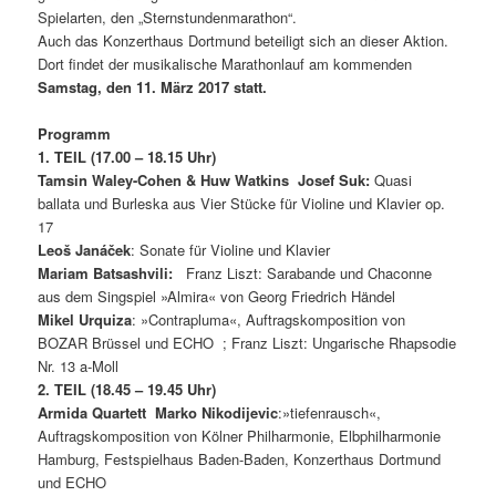
Spielarten, den „Sternstundenmarathon“.
Auch das Konzerthaus Dortmund beteiligt sich an dieser Aktion.
Dort findet der musikalische Marathonlauf am kommenden
Samstag, den 11. März 2017 statt.
Programm
1. TEIL (17.00 – 18.15 Uhr)
Tamsin Waley-Cohen & Huw Watkins Josef Suk:
Quasi
ballata und Burleska aus Vier Stücke für Violine und Klavier op.
17
Leoš Janáček
: Sonate für Violine und Klavier
Mariam Batsashvili:
Franz Liszt: Sarabande und Chaconne
aus dem Singspiel »Almira« von Georg Friedrich Händel
Mikel Urquiza
: »Contrapluma«, Auftragskomposition von
BOZAR Brüssel und ECHO ; Franz Liszt: Ungarische Rhapsodie
Nr. 13 a-Moll
2. TEIL (18.45 – 19.45 Uhr)
Armida Quartett Marko Nikodijevic
:»tiefenrausch«,
Auftragskomposition von Kölner Philharmonie, Elbphilharmonie
Hamburg, Festspielhaus Baden-Baden, Konzerthaus Dortmund
und ECHO