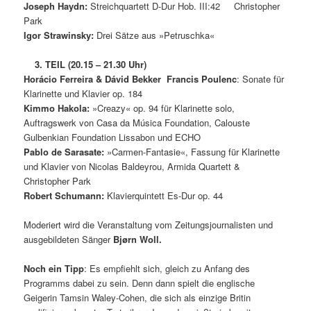
Joseph
Haydn:
Streichquartett D-Dur Hob. III:42 Christopher
Park
Igor Strawinsky:
Drei Sätze aus »Petruschka«
3. TEIL (20.15 – 21.30 Uhr)
Horácio Ferreira & Dávid Bekker Francis Poulenc
: Sonate für
Klarinette und Klavier op. 184
Kimmo Hakola:
»Creazy« op. 94 für Klarinette solo,
Auftragswerk von Casa da Música Foundation, Calouste
Gulbenkian Foundation Lissabon und ECHO
Pablo de Sarasate:
»Carmen-Fantasie«, Fassung für Klarinette
und Klavier von Nicolas Baldeyrou, Armida Quartett &
Christopher Park
Robert Schumann:
Klavierquintett Es-Dur op. 44
Moderiert wird die Veranstaltung vom Zeitungsjournalisten und
ausgebildeten Sänger
Bjørn Woll.
Noch ein Tipp
: Es empfiehlt sich, gleich zu Anfang des
Programms dabei zu sein. Denn dann spielt die englische
Geigerin Tamsin Waley-Cohen, die sich als einzige Britin