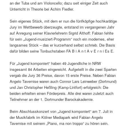
an der Tuba und am Violoncello; dazu seit einiger Zeit auch
Unterricht in Theorie bei Achim Fiedler.
Sein eigenes Stück, mit dem er nun die fünfköpfige hochkarätige
Jury im Wettbewerb überzeugte, entstand im vergangenen Jahr
auf Anregung seiner Klavierlehrerin Sigrid Althoff: Fabian fehlte
für sein „Jugend-musiziert-Programm“ noch ein modernes, eher
langsames Stück – das er kurzerhand selbst schrieb. Die Basis
dafür bilden seine Tonbuchstaben FA B i A n t A v E r n i Es E.
Für „Jugend komponiert“ haben 49 Jugendliche in NRW
insgesamt 84 Arbeiten eingereicht. Aufgeteilt in die zwei Sparten
vergab die Jury 36 Preise, davon 15 erste Preise. Neben Fabian
Angelo Tavernise waren auch Connor Lars Leinweber (Dortmund)
und Jan Christopher Heßling (Kamp-Lintfort) erfolgreich: Die
beiden erhielten einen Förderpreis. Alle drei waren zuletzt auch
Teilnehmer an der 1. Dortmunder Barockakademie.
Beim Abschlusskonzert von „Jugend komponiert“ am 7. Juli in
der Musikfabrik im Kölner Mediapark wird Fabian Angelo
Tavernise mit seinem „Piano, ma non troppo“ zu hören sein.