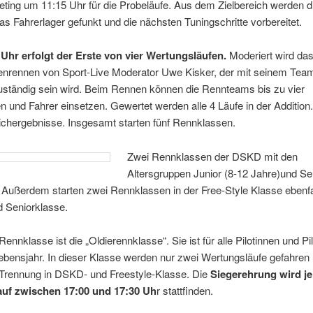
ting um 11:15 Uhr für die Probeläufe. Aus dem Zielbereich werden d
das Fahrerlager gefunkt und die nächsten Tuningschritte vorbereitet.
Uhr erfolgt der Erste von vier Wertungsläufen.
Moderiert wird da
enrennen von Sport-Live Moderator Uwe Kisker, der mit seinem Team 
uständig sein wird. Beim Rennen können die Rennteams bis zu vier
n und Fahrer einsetzen. Gewertet werden alle 4 Läufe in der Addition.
ichergebnisse. Insgesamt starten fünf Rennklassen.
Zwei Rennklassen der DSKD mit den
Altersgruppen Junior (8-12 Jahre)und Se
 Außerdem starten zwei Rennklassen in der Free-Style Klasse ebenfal
d Seniorklasse.
 Rennklasse ist die „Oldierennklasse“. Sie ist für alle Pilotinnen und Pi
ebensjahr. In dieser Klasse werden nur zwei Wertungsläufe gefahren
e Trennung in DSKD- und Freestyle-Klasse. Die
Siegerehrung wird j
uf zwischen 17:00 und 17:30 Uh
r stattfinden.