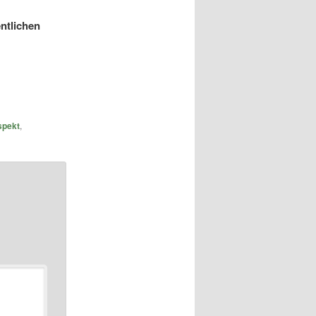
ntlichen
spekt
,