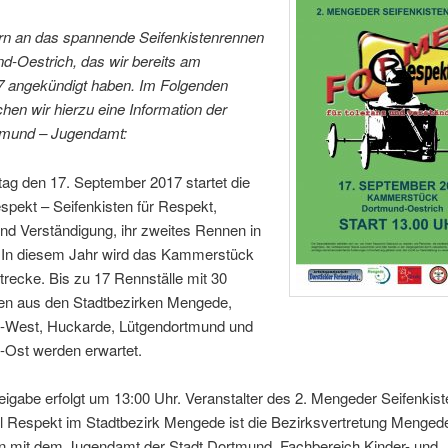
ern an das spannende Seifenkistenrennen
d-Oestrich, das wir bereits am
7 angekündigt haben. Im Folgenden
ichen wir hierzu eine Information der
tmund – Jugendamt:
ag den 17. September 2017 startet die
pekt – Seifenkisten für Respekt,
nd Verständigung, ihr zweites Rennen in
In diesem Jahr wird das Kammerstück
recke. Bis zu 17 Rennställe mit 30
en aus den Stadtbezirken Mengede,
t-West, Huckarde, Lütgendortmund und
-Ost werden erwartet.
reigabe erfolgt um 13:00 Uhr. Veranstalter des 2. Mengeder Seifenkis
l Respekt im Stadtbezirk Mengede ist die Bezirksvertretung Menged
mit dem Jugendamt der Stadt Dortmund, Fachbereich Kinder- und