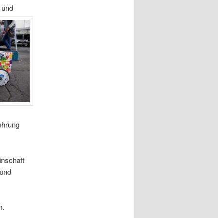
 und
ehrung
inschaft
 und
n.