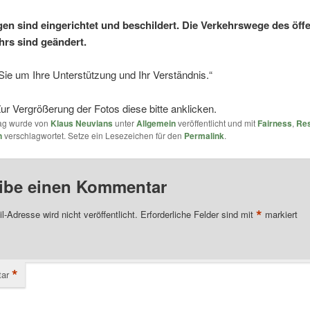
en sind eingerichtet und beschildert. Die Verkehrswege des öffe
rs sind geändert.
 Sie um Ihre Unterstützung und Ihr Verständnis.“
ur Vergrößerung der Fotos diese bitte anklicken.
rag wurde von
Klaus Neuvians
unter
Allgemein
veröffentlicht und mit
Fairness
,
Re
n
verschlagwortet. Setze ein Lesezeichen für den
Permalink
.
ibe einen Kommentar
*
l-Adresse wird nicht veröffentlicht.
Erforderliche Felder sind mit
markiert
*
ar