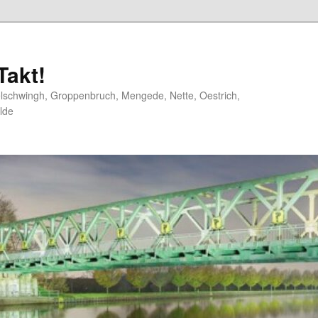
akt!
elschwingh, Groppenbruch, Mengede, Nette, Oestrich,
lde