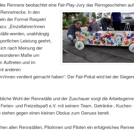
es Rennens beobachtet eine Fair-Play-Jury das Renngeschehen auf
 Rennstrecke.
In den
eln der Formel Respekt
azu: „Einzelfahrer/innen
tälle werden, unabhängig
sportlichen Leistung geehrt,
sich nach Meinung der
besonderen Maße um
m Auftreten und im
it anderen
n/innen verdient gemacht haben“: Der Fair-Pokal wird bei der Sieger
ibliche Wohl der Rennställe und der Zuschauer sorgt die Arbeitsgeme
Ferien- und Freizeitspaß e.V. mit seinem Team. Getränke-, Kuchen-
e stehen gegen einen kleinen Obolus zum Genuss bereit.
en allen Rennställen, Pilotinnen und Piloten ein erfolgreiches Renne