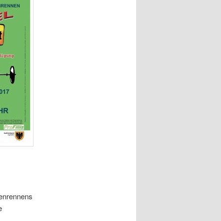
tenrennens
e