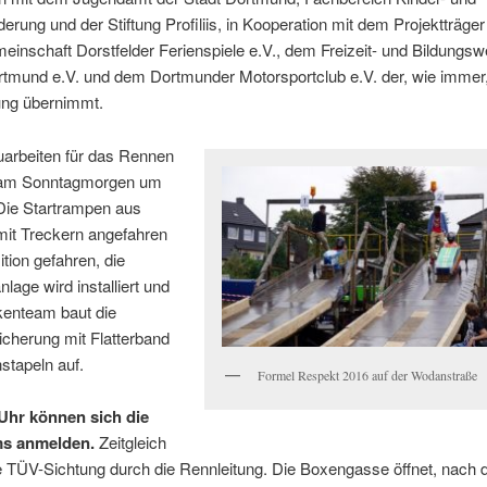
erung und der Stiftung Profiliis, in Kooperation mit dem Projektträger
einschaft Dorstfelder Ferienspiele e.V., dem Freizeit- und Bildungsw
rtmund e.V. und dem Dortmunder Motorsportclub e.V. der, wie immer,
ng übernimmt.
uarbeiten für das Rennen
 am Sonntagmorgen um
 Die Startrampen aus
mit Treckern angefahren
ition gefahren, die
lage wird installiert und
kenteam baut die
cherung mit Flatterband
stapeln auf.
Formel Respekt 2016 auf der Wodanstraße
Uhr können sich die
s anmelden.
Zeitgleich
ie TÜV-Sichtung durch die Rennleitung. Die Boxengasse öffnet, nach