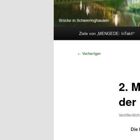
Hauptmenü
Ziele von „MENGEDE: InTakt!“
Beitragsnavigation
←
Vorheriger
2. 
der
Veröffentlic
Die 