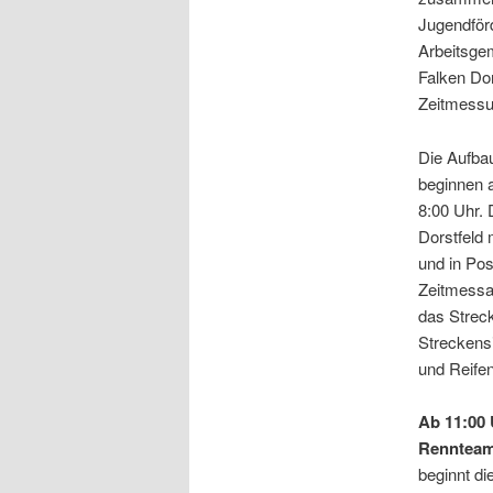
Jugendförd
Arbeitsgem
Falken Do
Zeitmessu
Die Aufba
beginnen
8:00 Uhr.
Dorstfeld 
und in Pos
Zeitmessan
das Strec
Streckensi
und Reifen
Ab 11:00 
Rennteam
beginnt d