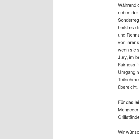
Während d
neben der
Sonderreg
heißt es d
und Renns
von ihrer 
wenn sie 
Jury, im 
Fairness i
Umgang m
Teilnehmer
übereicht.
Für das le
Mengeder 
Grillständ
Wir wünsch