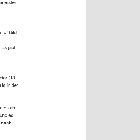
ie ersten
s
für Bild
 Es gibt
nior (13-
ls in der
loten ab
 und es
e nach