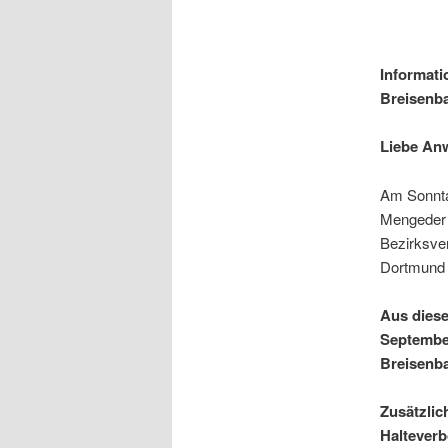
Informat
Breisenb
Liebe An
Am Sonnt
Mengeder S
Bezirksver
Dortmund 
Aus diese
September
Breisenb
Zusätzlic
Halteverb