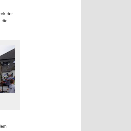
erk der
 die
 dem