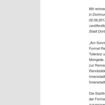
Wir erinn
in Dortmun
02.09.201
veröffentl
Stadt Dor
„Am Sonnt
Formel Res
Toleranz u
Mengede. 
zur Rennst
Rennbolid
Innenstad
Innenstadt
Die Startf
der Forme
zusammen 