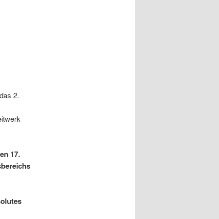
das 2.
eitwerk
en 17.
sbereichs
solutes