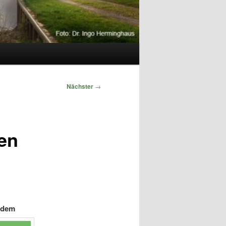
Nächster
→
en
f dem