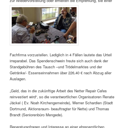
zur Wiedervorstellung oder erhielten die Empfehlung, sie einer
Fachfirma vorzustellen. Lediglich in 4 Fällen lautete das Urteil
irreparabel. Das Spendenschwein freute sich auch dank der
Standgebühren des Tausch –und Trödelmarktes und der
Getränke/- Essenseinnahmen über 226,40 € nach Abzug aller
Auslagen.
„Geld, das in die zukünftige Arbeit des Netter Repair Cafes
reinvestiert wird“, so die verantwortlichen Organisatoren Renate
Jäckel ( Ev. Noah Kirchengemeinde), Werner Schardien (Stadt
Dortmund, Aktionsraum- beauftragter für Nette) und Thomas
Brandt (Seniorenbüro Mengede).
Reparaturanfragen und Interesse an einer ehrenamtlichen