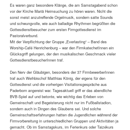
Es waren ganz besondere Klänge, die am Samstagabend schon
vor der Kirche Mariä Heimsuchung zu hören waren. Nicht die
sonst meist anzutreffende Orgelmusik, sondern satte Sounds
und schwungvolle, wie auch balladige Rhythmen begrüßten die
Gottesdienstbesucher zum ersten Firmgottesdienst im
Pastoralverbund.
Mit der Verpflichtung der Gruppe „Everlasting“ – Band des
Worship-Café Henrichenburg – war den FirmkatechetInnen ein
Glücksgriff gelungen, der den musikalischen Geschmack vieler
GottesdienstbesucherInnen traf.
Den Nerv der Gläubigen, besonders der 37 FirmbewerberInnen
traf auch Weihbischof Matthias König, der eigens für den
Gottesdienst und die vorherigen Visitationsgespräche aus
Paderborn angereist war. Tagesaktuell griff er das abendliche
BVB-Spiel auf und betonte, wie wichtig das Erleben von
Gemeinschaft und Begeisterung nicht nur im Fußballstadion,
sondern auch in Dingen des Glaubens sei. Und solche
Gemeinschaftserfahrungen hatten die Jugendlichen während der
Firmvorbereitung in unterschiedlichen Gruppen und Aktivitäten ja
gemacht. Ob im Samstagskurs, im Ferienkurs oder Taizékurs