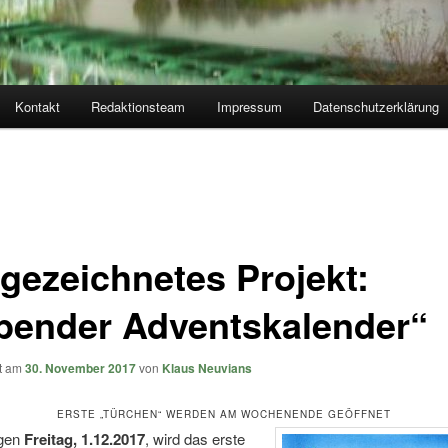
Kontakt
Redaktionsteam
Impressum
Datenschutzerklärung
gezeichnetes Projekt:
bender Adventskalender“
ht am
30. November 2017
von
Klaus Neuvians
ERSTE „TÜRCHEN“ WERDEN AM WOCHENENDE GEÖFFNET
gen
Freitag, 1.12.2017
, wird das erste