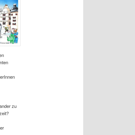
en
anten
merInnen
ander zu
zeit?
der