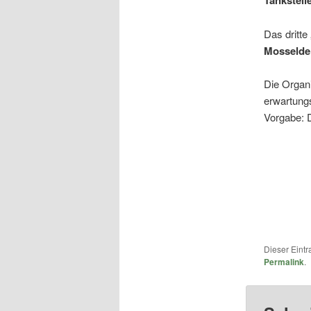
Tankstell
Das dritt
Mosselde
Die Organ
erwartungs
Vorgabe: D
Dieser Eint
Permalink
.