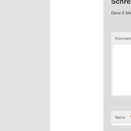
Schre
Deine E-Mai
Komment
Name