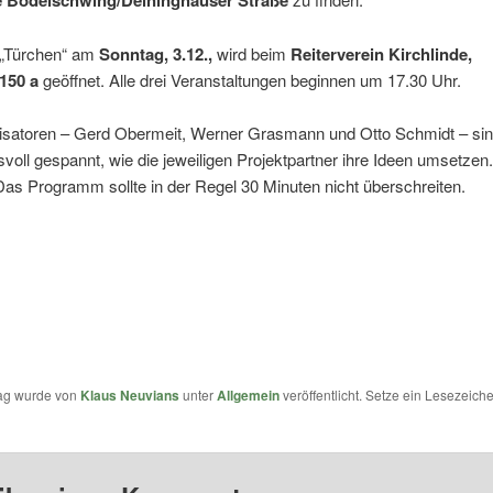
e Bodelschwing/Deininghauser Straße
e „Türchen“ am
Sonntag, 3.12.,
wird beim
Reiterverein Kirchlinde,
150 a
geöffnet. Alle drei Veranstaltungen beginnen um 17.30 Uhr.
isatoren – Gerd Obermeit, Werner Grasmann und Otto Schmidt – si
voll gespannt, wie die jeweiligen Projektpartner ihre Ideen umsetzen.
as Programm sollte in der Regel 30 Minuten nicht überschreiten.
rag wurde von
Klaus Neuvians
unter
Allgemein
veröffentlicht. Setze ein Lesezeich