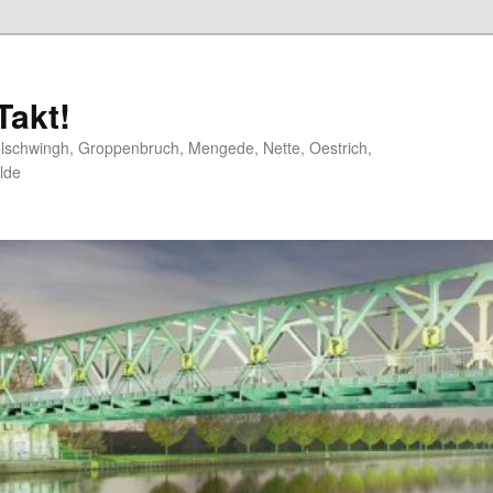
akt!
elschwingh, Groppenbruch, Mengede, Nette, Oestrich,
lde