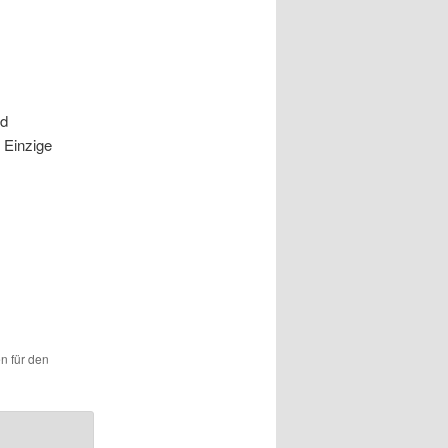
nd
 Einzige
en für den