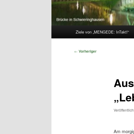
Hauptmenü
Ziele von „MENGEDE: InTakt!“
Beitragsnavigation
←
Vorheriger
Aus
„Le
Veröffentlic
Am morgi