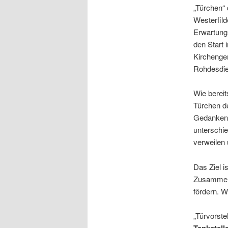
„Türchen“ 
Westerfild
Erwartungs
den Start
Kirchenge
Rohdesdie
Wie bereit
Türchen de
Gedankena
unterschie
verweilen 
Das Ziel i
Zusammenh
fördern. W
„Türvorst