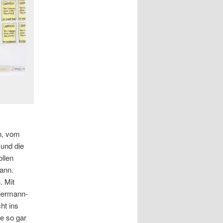
n, vom
 und die
ollen
ann.
. Mit
iermann-
ht ins
ie so gar