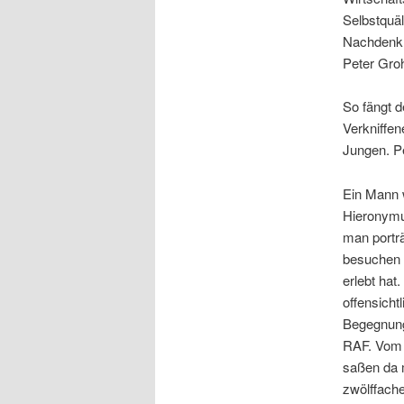
Selbstquäl
Nachdenkli
Peter Groh
So fängt d
Verkniffen
Jungen. P
Ein Mann 
Hieronymus
man porträ
besuchen d
erlebt hat
offensicht
Begegnung
RAF. Vom C
saßen da m
zwölffache