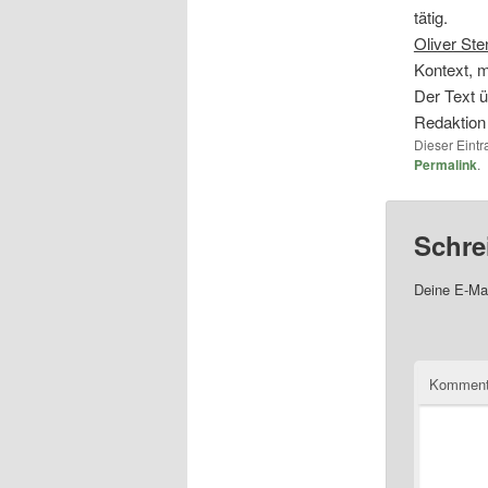
tätig.
Oliver Ste
Kontext, m
Der Text 
Redaktion
Dieser Eint
Permalink
.
Schre
Deine E-Mai
Komment