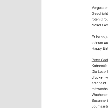
Vergessen
Geschichte
roten Groß
dieser Ges
Er ist so 
seinem ac
Happy Bir
Peter Gr
Kabarettis
Die Leser
drucken w
erscheint.
mittwochs 
Wochenend
Susanne St
Journalist