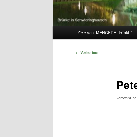
Hauptmenü
Ziele von „MENGEDE: InTakt!“
Beitragsnavigation
←
Vorheriger
Pet
Veröffentlic