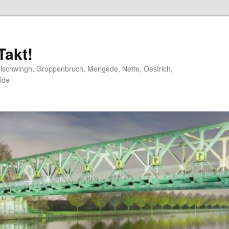
akt!
elschwingh, Groppenbruch, Mengede, Nette, Oestrich,
lde