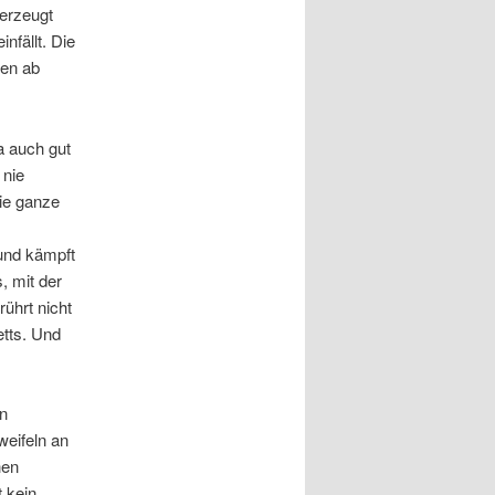
berzeugt
infällt. Die
hen ab
ja auch gut
 nie
die ganze
 und kämpft
, mit der
rührt nicht
etts. Und
on
weifeln an
hen
t kein