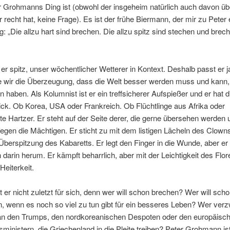
r Grohmanns Ding ist (obwohl der insgeheim natürlich auch davon ü
r recht hat, keine Frage). Es ist der frühe Biermann, der mir zu Peter e
: „Die allzu hart sind brechen. Die allzu spitz sind stechen und brec
t er spitz, unser wöchentlicher Wetterer in Kontext. Deshalb passt er 
e wir die Überzeugung, dass die Welt besser werden muss und kann,
 haben. Als Kolumnist ist er ein treffsicherer Aufspießer und er hat 
ick. Ob Korea, USA oder Frankreich. Ob Flüchtlinge aus Afrika oder
e Hartzer. Er steht auf der Seite derer, die gerne übersehen werden
gegen die Mächtigen. Er sticht zu mit dem listigen Lächeln des Clowns
 Überspitzung des Kabaretts. Er legt den Finger in die Wunde, aber er 
 darin herum. Er kämpft beharrlich, aber mit der Leichtigkeit des Flor
Heiterkeit.
er nicht zuletzt für sich, denn wer will schon brechen? Wer will sch
n, wenn es noch so viel zu tun gibt für ein besseres Leben? Wer verz
 an den Trumps, den nordkoreanischen Despoten oder den europäisc
sministern, die Griechenland in die Pleite treiben? Peter Grohmann is