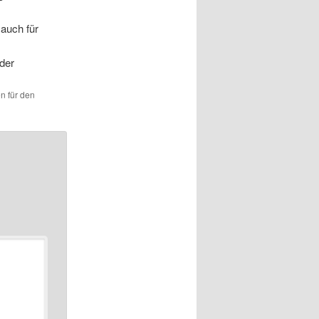
 auch für
der
en für den