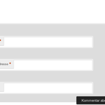
*
*
dresse