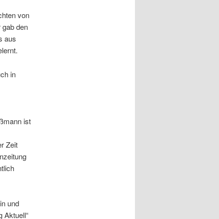
chten von
r gab den
s aus
lernt.
ch in
oßmann ist
r Zeit
nzeitung
tlich
in und
g Aktuell“