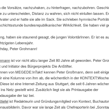
 die Vorsätze, nachzuhaken, zu hinterfragen, nachzubohren. Geschi
 zu unterscheiden, Distanz zu wahren, sich nicht einlullen lassen. E
vater und er hatte sie alle im Sack. Sie schrieben hymnische Porträt
chichtsstunde bundesrepublikanischer Wirklichkeit. Sie haben viel ge
jung, haben sie staunend gesagt, die jungen VolontärInnen. Er ist es au
htzigsten Lebensjahr.
thday, Peter Grohmann!
ohmann
ist vor nicht allzu langer Zeit 80 Jahre alt geworden. Peter Gr
t und Initiator des Bürgerprojekts Die AnStifter.
Innen von MEGEDE:InTakt! kennen Peter Großmann, denn seit einige
ir eine Kolumne von ihm ab, die wöchentlich in der KONTEXT:Woche
 Diese ist eine Internet-Zeitung aus Stuttgart, die seit 6 Jahren wöchen
ins Netz gestellt wird. Zusätzlich liegt sie als Printausgabe der
ausgabe der taz bei.
iefel
ist Redakteurin und Gründungsmitglied von Kontext, Buchautor
enausbilderin. Davor war sie lange Zeit als Chefreporterin bei „Sonnta