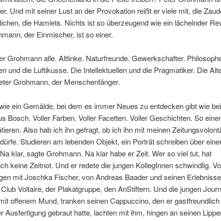
er. Und mit seiner Lust an der Provokation reißt er viele mit, die Zaude
chen, die Hamlets. Nichts ist so überzeugend wie ein lächelnder Rev
mann, der Einmischer, ist so einer.
er Grohmann alle. Altlinke. Naturfreunde. Gewerkschafter. Philosoph
en und die Luftikusse. Die Intellektuellen und die Pragmatiker. Die Alt
eter Grohmann, der Menschenfänger.
wie ein Gemälde, bei dem es immer Neues zu entdecken gibt wie be
 Bosch. Voller Farben. Voller Facetten. Voller Geschichten. So ein
tieren. Also hab ich ihn gefragt, ob ich ihn mit meinen Zeitungsvolont
ürfe. Studieren am lebenden Objekt, ein Porträt schreiben über einen
. Na klar, sagte Grohmann. Na klar habe er Zeit. Wer so viel tut, hat
lich keine Zeitnot. Und er redete die jungen KollegInnen schwindlig. V
en mit Joschka Fischer, von Andreas Baader und seinen Erlebnisse
lub Voltaire, der Plakatgruppe, den AnStiftern. Und die jungen Journ
it offenem Mund, tranken seinen Cappuccino, den er gastfreundlich 
r Ausfertigung gebraut hatte, lachten mit ihm, hingen an seinen Lippe