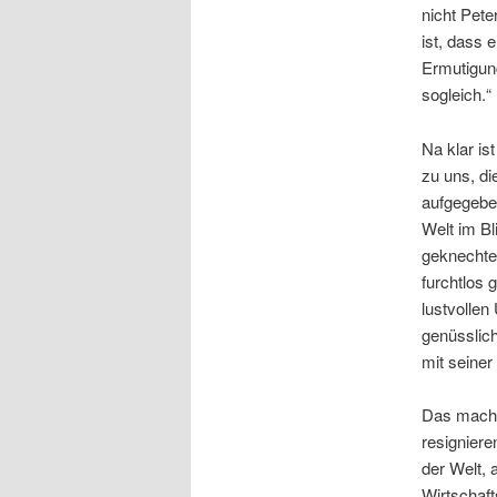
nicht Pete
ist, dass e
Ermutigung
sogleich.“
Na klar is
zu uns, di
aufgegeben
Welt im Bl
geknechtet
furchtlos 
lustvollen
genüsslich
mit seiner 
Das macht 
resigniere
der Welt,
Wirtschaft