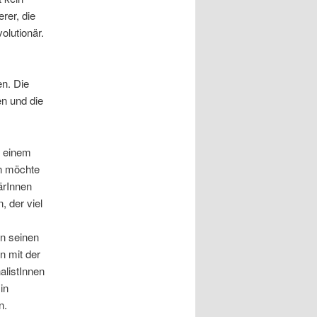
rer, die
olutionär.
en. Die
en und die
i einem
en möchte
ärInnen
, der viel
on seinen
n mit der
alistInnen
in
n.