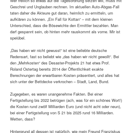
Wer freilich so etwas auf die Tagesordnung setzen will, muss mit
Geschrei und Unglauben rechnen. Im aktuellen Auto-Abgas-Fall
taten daher die Akteure gut daran, heimlich zu ermitteln, um
aufklären zu können. „Ein Fall für Kottan“ – mit dem kleinen
Unterschied, dass die Bösewichte den Ermittler bezahlen. Man
darf gespannt sein, ob hinten mehr rauskommt als vorne. Mir ist
speiübel.
„Das haben wir nicht gewusst“ ist eine beliebte deutsche
Redensart, fast so beliebt wie „das haben wir nicht gewollt“. Bei
den „Mehrkosten“ des Desaster-Projekts 21 hat etwa Prof.
Roland Ostertag bereits 2014 der Öffentlichkeit exakte
Berechnungen der erwartbaren Kosten präsentiert, und alles hat
sich unter der Bettdecke verkrochen – Stadt, Land, Bund.
Zugegeben, es waren unangenehme Fakten. Bei einer
Fertigstellung bis 2022 betrügen (ach, was für ein schönes Wort!)
die Kosten rund zwölf Milliarden Euro (und nicht acht oder neun),
bei einer Fertigstellung von S 21 bis 2025 rund 16 Milliarden.
Wetten, dass?
Hintergrund all dessen ist natürlich, wie mein Freund Franziskus