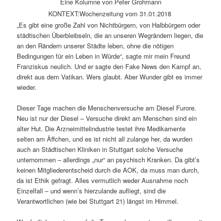
Eine Kolumne von Peter Grohmann
KONTEXT:Wochenzeitung vom 31.01.2018
„Es gibt eine große Zahl von Nichtbürgern, von Halbbürgern oder
städtischen Überbleibseln, die an unseren Wegrändern liegen, die
an den Rändern unserer Städte leben, ohne die nötigen
Bedingungen für ein Leben in Würde“, sagte mir mein Freund
Franziskus neulich. Und er sagte den Fake News den Kampf an,
direkt aus dem Vatikan. Wers glaubt. Aber Wunder gibt es immer
wieder.
Dieser Tage machen die Menschenversuche am Diesel Furore.
Neu ist nur der Diesel – Versuche direkt am Menschen sind ein
alter Hut. Die Arzneimittelindustrie testet ihre Medikamente
selten am Äffchen, und es ist nicht all zulange her, da wurden
auch an Städtischen Kliniken in Stuttgart solche Versuche
unternommen – allerdings „nur“ an psychisch Kranken. Da gibt’s
keinen Mitgliederentscheid durch die AOK, da muss man durch,
da ist Ethik gefragt. Alles vermutlich weder Ausnahme noch
Einzelfall – und wenn’s hierzulande aufliegt, sind die
Verantwortlichen (wie bei Stuttgart 21) längst im Himmel.