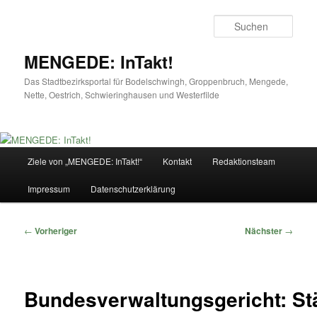
Zum
primären
Such
Inhalt
springen
MENGEDE: InTakt!
Das Stadtbezirksportal für Bodelschwingh, Groppenbruch, Mengede,
Nette, Oestrich, Schwieringhausen und Westerfilde
Hauptmenü
Ziele von „MENGEDE: InTakt!“
Kontakt
Redaktionsteam
Impressum
Datenschutzerklärung
Beitragsnavigation
←
Vorheriger
Nächster
→
Bundesverwaltungsgericht: St