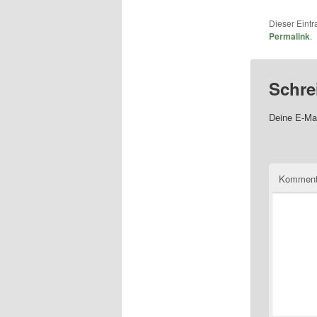
Dieser Eint
Permalink
.
Schre
Deine E-Mai
Komment