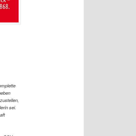
omplette
 neben
zustellen,
erin sei.
aft