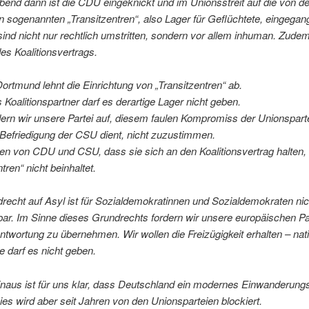
end dann ist die CDU eingeknickt und im Unionsstreit auf die von 
n sogenannten „Transitzentren“, also Lager für Geflüchtete, eingegan
sind nicht nur rechtlich umstritten, sondern vor allem inhuman. Zudem
des Koalitionsvertrags.
rtmund lehnt die Einrichtung von „Transitzentren“ ab.
s Koalitionspartner darf es derartige Lager nicht geben.
ern wir unsere Partei auf, diesem faulen Kompromiss der Unionsparte
 Befriedigung der CSU dient, nicht zuzustimmen.
en von CDU und CSU, dass sie sich an den Koalitionsvertrag halten,
tren“ nicht beinhaltet.
echt auf Asyl ist für Sozialdemokratinnen und Sozialdemokraten nic
ar. Im Sinne dieses Grundrechts fordern wir unsere europäischen Par
twortung zu übernehmen. Wir wollen die Freizügigkeit erhalten – nat
e darf es nicht geben.
inaus ist für uns klar, dass Deutschland ein modernes Einwanderung
ies wird aber seit Jahren von den Unionsparteien blockiert.