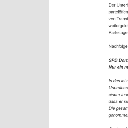
Der Unterb
parteiöffe
von Transi
weitergele
Parteitage
Nachfolge
SPD Dortm
Nur ein m
In den let
Unprofessi
einem Inne
dass er si
Die gesam
genomme