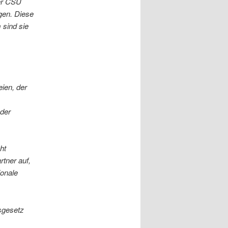
der CSU
gen. Diese
 sind sie
ien, der
 der
ht
tner auf,
ionale
sgesetz