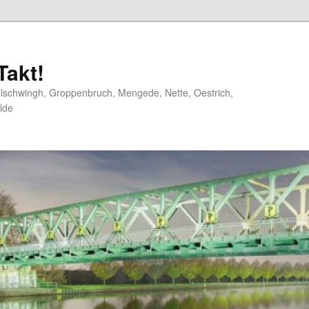
akt!
elschwingh, Groppenbruch, Mengede, Nette, Oestrich,
lde