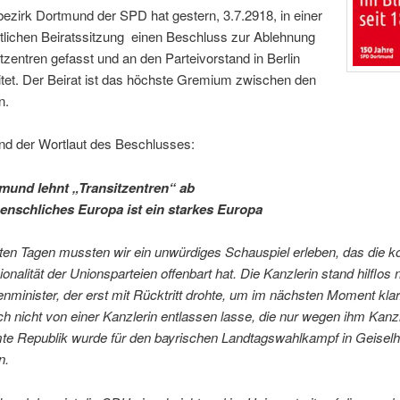
ezirk Dortmund der SPD hat gestern, 3.7.2918, in einer
ntlichen Beiratssitzung einen Beschluss zur Ablehnung
tzentren gefasst und an den Parteivorstand in Berlin
itet. Der Beirat ist das höchste Gremium zwischen den
n.
nd der Wortlaut des Beschlusses:
und lehnt „Transitzentren“ ab
enschliches Europa ist ein starkes Europa
zten Tagen mussten wir ein unwürdiges Schauspiel erleben, das die k
onalität der Unionsparteien offenbart hat. Die Kanzlerin stand hilflos
nminister, der erst mit Rücktritt drohte, um im nächsten Moment klar
ch nicht von einer Kanzlerin entlassen lasse, die nur wegen ihm Kanzl
te Republik wurde für den bayrischen Landtagswahlkampf in Geiselh
n.