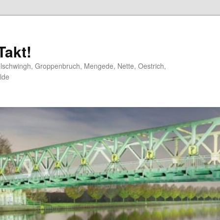
akt!
elschwingh, Groppenbruch, Mengede, Nette, Oestrich,
lde