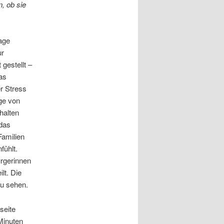
, ob sie
age
ur
 gestellt –
as
r Stress
ge von
halten
 das
Familien
fühlt.
rgerinnen
lt. Die
u sehen.
seite
Minuten