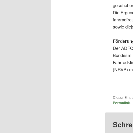
geschehen
Die Ergeb
fahrradfr
sowie diej
Förderun
Der ADFC-
Bundesmini
Fahrradkl
(NRVP) mi
Dieser Eint
Permalink
.
Schre