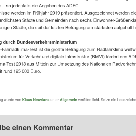
 – so jedenfalls die Angaben des ADFC.
nisse werden im Frühjahr 2019 präsentiert. Ausgezeichnet werden di
eundlichsten Städte und Gemeinden nach sechs Einwohner-Größenkl
enigen Städte, die seit der letzten Befragung am stärksten aufgeholt 
g durch Bundesverkehrsministerium
Fahrradklima-Test ist die größte Befragung zum Radfahrklima weltw
sterium für Verkehr und digitale Infrastruktur (BMVI) fördert den A
ima-Test 2018 aus Mitteln zur Umsetzung des Nationalen Radverkeh
t rund 195 000 Euro.
rag wurde von
Klaus Neuvians
unter
Allgemein
veröffentlicht. Setze ein Lesezeich
ibe einen Kommentar