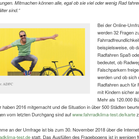
gen. Mitmachen können alle, egal ob sie viel oder wenig Rad fahren
lter sind.“
Bei der Online-Umfr
werden 32 Fragen z
Fahrradfreundlichkeit
beispielsweise, ob d
Radfahren Spaß ode
bedeutet, ob Radwe
Falschparkern freige
werden und ob sich
Radfahren auch für 
o: ADFC
mit Kindern sicher an
Mehr als 120.000 Bü
 haben 2016 mitgemacht und die Situation in über 500 Städten beurtei
en vom letzten Durchgang sind auf
www.fahrradklima-test.de/karte
z
hme an der Umfrage ist bis zum 30. November 2018 über die Internet
adklima-test.de
statt. Das Ausfüllen des Fragebogens ist in wenigen 