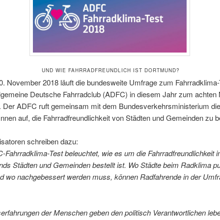
UND WIE FAHRRADFREUNDLICH IST DORTMUND?
0. November 2018 läuft die bundesweite Umfrage zum Fahrradklima-
llgemeine Deutsche Fahrradclub (ADFC) in diesem Jahr zum achten 
t. Der ADFC ruft gemeinsam mit dem Bundesverkehrsministerium di
nnen auf, die Fahrradfreundlichkeit von Städten und Gemeinden zu b
isatoren schreiben dazu:
Fahrradklima-Test beleuchtet, wie es um die Fahrradfreundlichkeit i
nds Städten und Gemeinden bestellt ist. Wo Städte beim Radklima p
d wo nachgebessert werden muss, können Radfahrende in der Umf
gserfahrungen der Menschen geben den politisch Verantwortlichen le