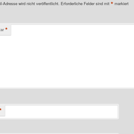
*
l-Adresse wird nicht veröffentlicht.
Erforderliche Felder sind mit
markiert
*
ar
*