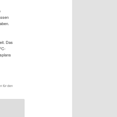
e
assen
haben.
eit. Das
DFC-
rsplans
en für den