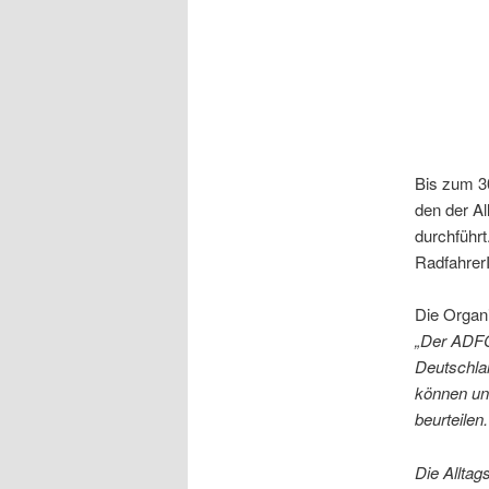
Bis zum 3
den der A
durchführ
RadfahrerI
Die Organ
„Der ADFC-
Deutschla
können un
beurteilen.
Die Allta