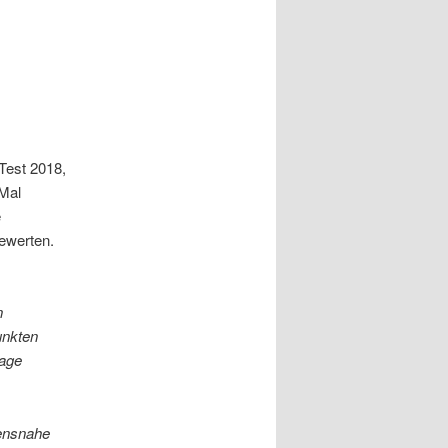
Test 2018,
Mal
e
ewerten.
n
unkten
rage
bensnahe