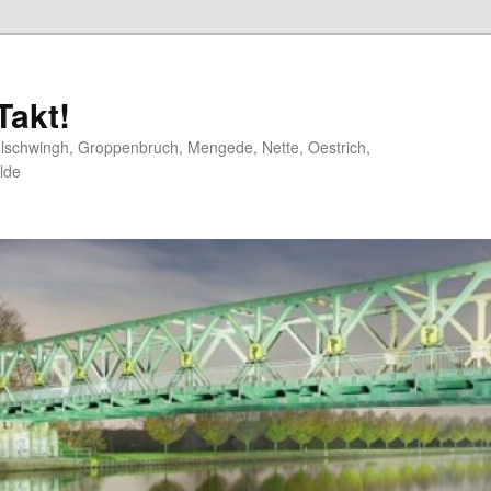
akt!
elschwingh, Groppenbruch, Mengede, Nette, Oestrich,
lde