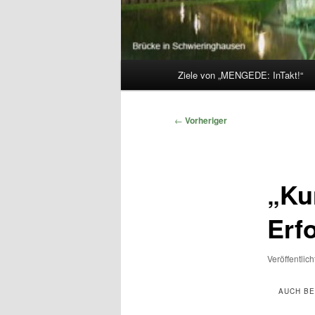
Hauptmenü
Ziele von „MENGEDE: InTakt!“
Beitragsnavigation
←
Vorheriger
„Ku
Erf
Veröffentlic
AUCH BE