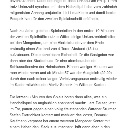
davonzuziehen. Dabei beruhigend, dass Linksaußen Philip Timm
trotz Unterzahl synchron mit dem Halbzeitpfiff das vom zahlreich
mitgereisten Anhang umjubelte 11:11 markierte und damit beste
Perspektiven für den zweiten Spielabschnitt eröffnete.
Nach zunächst gleichen Spielanteilen in den ersten 10 Minuten
der zweiten Spielhälfte nutzte Witten einige Unkonzentriertheiten
bei den Mengedern, um eine Viertelstunde vor dem Ende
erstmalig einen Abstand von 4 Toren Abstand (18:14)
aufzubauen. Diese scheinbare Sicherheit für die Gastgeber war
dann aber der Startschuss für eine atemberaubende
Schlussoffensive der Heimischen. Binnen weniger Minuten war
man wieder heran und ab Minute 57 war der Ausgleich (22:22)
durch den nach seiner langen Verletzungspause erstmalig wieder
im Kader mitwirkenden Moritz Schenk im Wittener Kasten.
Die letzten 3 Minuten des Spiels boten dann alles, was ein
Handballspiel so unglaublich spannend macht: Lars Deuter, jetzt
im Tor, pariert gegen einen völlig freistehenden Wittener Stürmer,
Stefan Dietrichkeit kontert und markiert das 22:23, Dominik
Kaufmann verpasst bei einem weiteren Mengeder Konter mit
einem Heber, den „Sack zuzumachen“, hilft dann aber in den