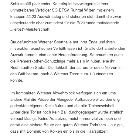
Schlusspfiff packenden Kampfspiel bezwangen sie ihren
unmittelbaren Verfolger SG ETSV Ruhrtal Witten mit einem
knappen 22:23-Auswärtssieg und sicherten sich damit die zwar
unbedeutende aber zumindest für die Rückrunde motivierende
„Herbst“-Meisterschaft.
Die gefürchtete Wittener Sporthalle mit ihrer Enge und ihren
miserablen akustischen Verhältnissen ist für alle dort antretenden
Auswärtsteams eine echte Herausforderung. So brauchten auch
die Kremerskothen-Schützlinge mehr als 6 Minuten, ehe ihr
Rechtsaußen Stefan Dietrichkeit, der als erster seine Nerven in
den Griff bekam, nach 3 Wittener Toren zum 1:3 einnetzen
konnte.
Im kompakten Wittener Abwehrblock verfingen sich ein ums
andere Mal die Pässe der Mengeder Aufbauspieler zu den eng
gedeckten eigenen Kreisläufern und die alte Trainerweisheit,
„unter dem Tor ist noch kein Ball durchgegangen“ wurde sträflich
vernachlässigt. Keine Aufsetzer, meist immer viel zu hoch und
damit eine sichere Beute des guten Wittener Torhüters – nur gut,
dass mit Dominik von Kolken ein bis in die Haarspitzen