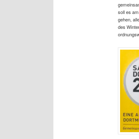
gemeinsam
soll es a
gehen, all
des Winter
ordnungswi