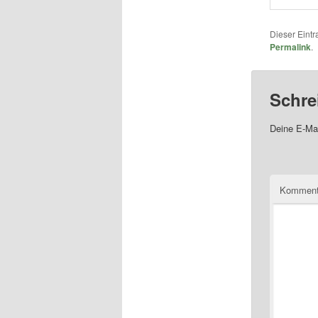
Dieser Eint
Permalink
.
Schre
Deine E-Mai
Komment