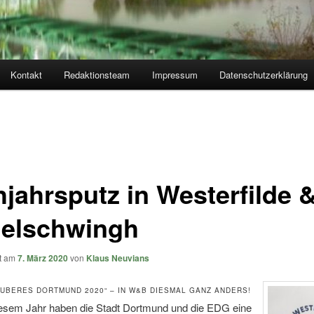
Kontakt
Redaktionsteam
Impressum
Datenschutzerklärung
hjahrsputz in Westerfilde 
elschwingh
ht am
7. März 2020
von
Klaus Neuvians
AUBERES DORTMUND 2020“ – IN W&B DIESMAL GANZ ANDERS!
iesem Jahr haben die Stadt Dortmund und die EDG eine