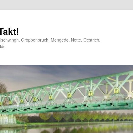
akt!
elschwingh, Groppenbruch, Mengede, Nette, Oestrich,
lde