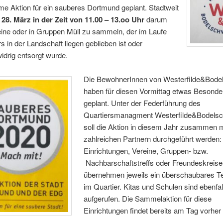
e Aktion für ein sauberes Dortmund geplant. Stadtweit
m
28. März in der Zeit von 11.00 – 13.oo Uhr
darum
eine oder in Gruppen Müll zu sammeln, der im Laufe
s in der Landschaft liegen geblieben ist oder
drig entsorgt wurde.
Die BewohnerInnen von Westerfilde&Bode
haben für diesen Vormittag etwas Besonde
geplant. Unter der Federführung des
Quartiersmanagment Westerfilde&Bodels
soll die Aktion in diesem Jahr zusammen m
zahlreichen Partnern durchgeführt werden:
Einrichtungen, Vereine, Gruppen- bzw.
Nachbarschaftstreffs oder Freundeskreise
übernehmen jeweils ein überschaubares Te
im Quartier. Kitas und Schulen sind ebenfal
aufgerufen. Die Sammelaktion für diese
Einrichtungen findet bereits am Tag vorher 