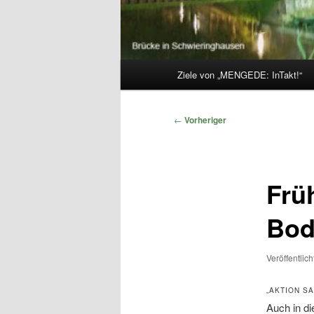
Hauptmenü
Ziele von „MENGEDE: InTakt!“
Beitragsnavigation
←
Vorheriger
Frü
Bod
Veröffentlic
„AKTION S
Auch in d