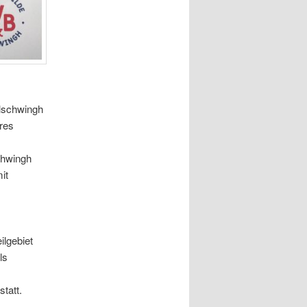
lschwingh
res
chwingh
it
ilgebiet
ls
statt.