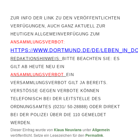
ZUR INFO DER LINK ZU DEN VERÖFFENTLICHTEN
VERFÜGUNGEN, AUCH GANZ AKTUELL ZUR
HEUTIGEN ALLGEMEINVERFÜGUNG ZUM
ANSAMMLUNGSVERBOT:
HTTPS://WWW.DORTMUND.DE/DE/LEBEN_IN_D
REDAKTIONSHINWEIS:
BITTE BEACHTEN SIE: ES
GILT AB HEUTE NEU EIN
ANSAMMLUNGSVERBOT.
EIN
VERSAMMLUNGSVERBOT GILT JA BEREITS.
VERSTÖSSE GEGEN VERBOTE KÖNNEN T
ELEFONISCH BEI DER LEITSTELLE DES O
RDNUNGSAMTES (0231/ 50-28888) ODER DIREKT B
EI DER POLIZEI ÜBER DIE 110 GEMELDET W
ERDEN.
Dieser Eintrag wurde von
Klaus Neuvians
unter
Allgemein
veröffentlicht. Setze ein Lesezeichen für den
Permalink
.