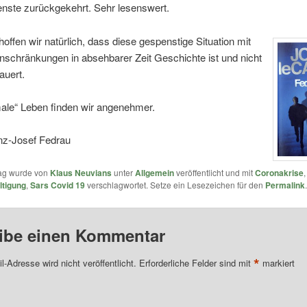
nste zurückgekehrt. Sehr lesenswert.
offen wir natürlich, dass diese gespenstige Situation mit
Einschränkungen in absehbarer Zeit Geschichte ist und nicht
auert.
ale“ Leben finden wir angenehmer.
anz-Josef Fedrau
rag wurde von
Klaus Neuvians
unter
Allgemein
veröffentlicht und mit
Coronakrise
,
ltigung
,
Sars Covid 19
verschlagwortet. Setze ein Lesezeichen für den
Permalink
.
ibe einen Kommentar
*
l-Adresse wird nicht veröffentlicht.
Erforderliche Felder sind mit
markiert