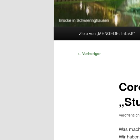
Hauptmenü
Ziele von „MENGEDE: InTakt!“
Beitragsnavigation
←
Vorheriger
Cor
„St
Veröffentlic
Was mache
Wir haben 