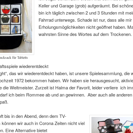
Keller und Garage (grob) aufgeräumt. Bei schön
bin ich täglich zwischen 2 und 3 Stunden mit me
Fahrrad unterwegs. Schade ist nur, dass alle mi
Erholungsmöglichkeiten nicht geöffnet haben. Ma
wahrsten Sinne des Wortes auf dem Trockenen.
ucksack für Tabletts
ftsspiele wiederentdeckt
ight“, das wir wiederentdeckt haben, ist unsere Spielesammlung, die w
ochzeit 1972 bekommen haben. Wir haben sie herausgesucht, aktivie
 die Weltmeister. Zurzeit ist Halma der Favorit, leider verliere ich im
 darf ich beim Rommee ab und an gewinnen. Aber auch alle anderen 
paß.
ft bis in den Abend, denn dem TV-
önnen wir auch in Corona Zeiten nicht viel
. Eine Alternative bietet