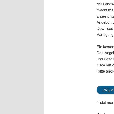
der Lands
macht mit
angesicht
Angebot. 
Download-
Verfügung
Ein koste
Das Angeb
und Gesch
1924 mit Z
(bitte ankl
LWL-M
findet ma