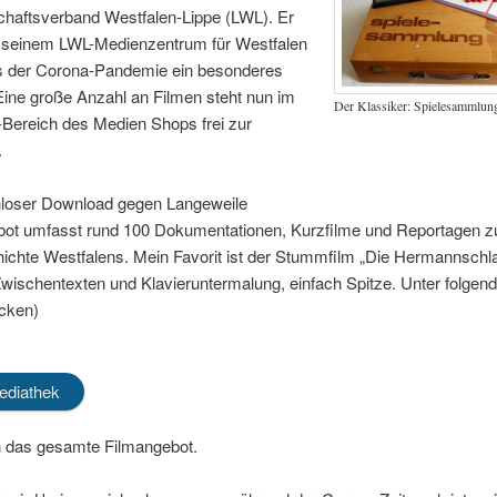
chaftsverband Westfalen-Lippe (LWL). Er
 seinem LWL-Medienzentrum für Westfalen
s der Corona-Pandemie ein besonderes
Eine große Anzahl an Filmen steht nun im
Der Klassiker: Spielesammlun
Bereich des Medien Shops frei zur
.
nloser Download gegen Langeweile
ot umfasst rund 100 Dokumentationen, Kurzfilme und Reportagen z
ichte Westfalens. Mein Favorit ist der Stummfilm „Die Hermannschl
wischentexten und Klavieruntermalung, einfach Spitze. Unter folgen
icken)
ediathek
n das gesamte Filmangebot.