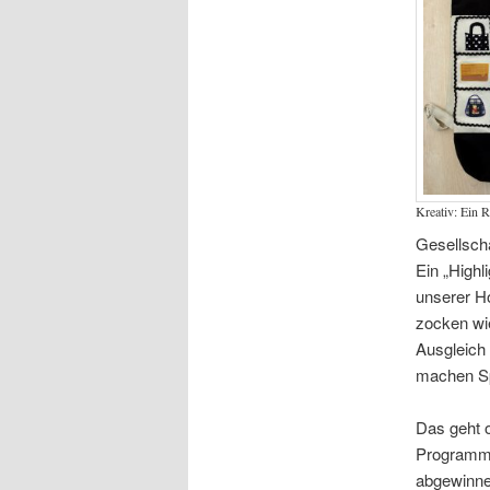
Kreativ: Ein R
Gesellscha
Ein „Highl
unserer H
zocken wie
Ausgleich
machen S
Das geht o
Programm k
abgewinnen