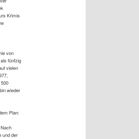
iver
ek
urs Krimis
he
hie von
als fünfzig
auf vielen
977,
r 500
 bin wieder
 dem Plan:
. Nach
e und der