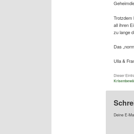
Geheimdie
Trotzdem h
all ihren 
zu lange d
Das „norm
Ulla & Fr
Dieser Eint
Krisenbewä
Schre
Deine E-Mai