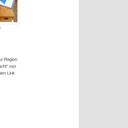
g
ur Region
acht“ von
dem Link