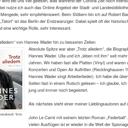
wird bei uns viel gelesen, was während der Corona Zeit noch intens
ei nutze ich auch das Online Angebot der Stadt- und Landesbiblioth
Mengede, sehr empfehlenswert. Beim Stöbern bin ich auf Robert Ba
„Tatort“ ist das Berlin der Endzwanziger. Dabei spielt oft der historisc
d eine wichtige Rolle, sehr interessant.
 alledem“ von Hannes Wader hin zu besseren Zeiten
Absolute Spitze war aber „Trotz alledem“, die Biograp
Hannes Wader. Ulla und ich „leben mit ihm“ seit mehr 
Jahren. Wir haben fast alle Platten (Vinyl) und waren 
Konzerten und Open Air Auftritten (Recklinghausen 1
Hannes Wader singt Arbeiterlieder). Ich habe die übe
Seiten fast in einem Rutsch gelesen – ich glaube, ich
jung und immer noch begeistert.
Als nächstes steht einer meiner Lieblingsautoren auf
teaktuell: Trotz
John Le Carré mit seinem letzten Roman „Federball“
vielen Ausflügen ist er wieder in die Welt der Spionag