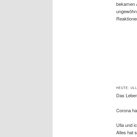
bekamen A
ungewöhnli
Reaktionen
HEUTE: UL
Das Leben 
Corona hat
Ulla und i
Alles hat 