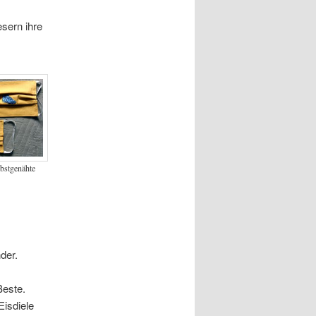
esern ihre
lbstgenähte
der.
Beste.
Eisdiele