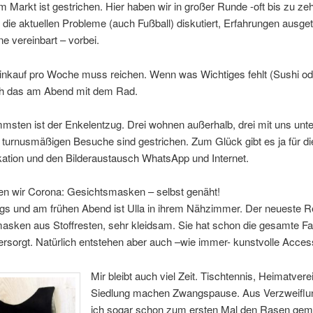
m Markt ist gestrichen. Hier haben wir in großer Runde -oft bis zu ze
die aktuellen Probleme (auch Fußball) diskutiert, Erfahrungen ausge
e vereinbart – vorbei.
inkauf pro Woche muss reichen. Wenn was Wichtiges fehlt (Sushi od
ich das am Abend mit dem Rad.
msten ist der Enkelentzug. Drei wohnen außerhalb, drei mit uns unt
 turnusmäßigen Besuche sind gestrichen. Zum Glück gibt es ja für di
tion und den Bilderaustausch WhatsApp und Internet.
en wir Corona: Gesichtsmasken – selbst genäht!
gs und am frühen Abend ist Ulla in ihrem Nähzimmer. Der neueste R
asken aus Stoffresten, sehr kleidsam. Sie hat schon die gesamte Fa
rsorgt. Natürlich entstehen aber auch –wie immer- kunstvolle Acces
Mir bleibt auch viel Zeit. Tischtennis, Heimatvere
Siedlung machen Zwangspause. Aus Verzweiflu
ich sogar schon zum ersten Mal den Rasen gem