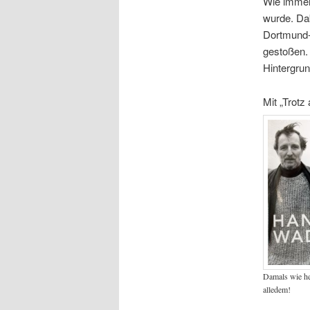
Wie immer 
wurde. Dab
Dortmund-
gestoßen. 
Hintergrun
Mit „Trotz
Damals wie heu
alledem!