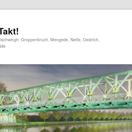
akt!
elschwingh, Groppenbruch, Mengede, Nette, Oestrich,
lde