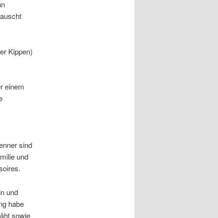
hn
tauscht
er Kippen)
er einem
e
enner sind
milie und
soires.
in und
ng habe
äht sowie