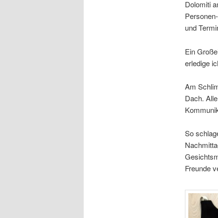
Dolomiti a
Personen- 
und Termin
Ein Große
erledige 
Am Schlim
Dach. Alle
Kommunika
So schlag
Nachmitta
Gesichtsm
Freunde ve