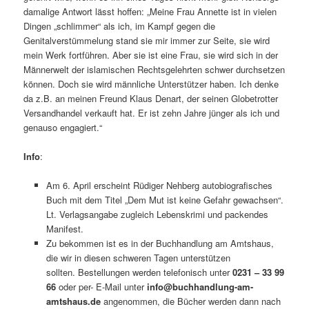
damalige Antwort lässt hoffen: „Meine Frau Annette ist in vielen
Dingen „schlimmer“ als ich, im Kampf gegen die
Genitalverstümmelung stand sie mir immer zur Seite, sie wird
mein Werk fortführen. Aber sie ist eine Frau, sie wird sich in der
Männerwelt der islamischen Rechtsgelehrten schwer durchsetzen
können. Doch sie wird männliche Unterstützer haben. Ich denke
da z.B. an meinen Freund Klaus Denart, der seinen Globetrotter
Versandhandel verkauft hat. Er ist zehn Jahre jünger als ich und
genauso engagiert.“
Info
:
Am 6. April erscheint Rüdiger Nehberg autobiografisches
Buch mit dem Titel „Dem Mut ist keine Gefahr gewachsen“.
Lt. Verlagsangabe zugleich Lebenskrimi und packendes
Manifest.
Zu bekommen ist es in der Buchhandlung am Amtshaus,
die wir in diesen schweren Tagen unterstützen
sollten. Bestellungen werden telefonisch unter
0231
– 33 99
66
oder per- E-Mail unter
info@buchhandlung-am-
amtshaus.de
angenommen, die Bücher werden dann nach