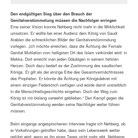
Den endgültigen Sieg über den Brauch der
Genitalverstümmelung müssen die Nachfolger erringen
Eine seiner Vision konnte Nehberg nicht mehr in die Wirklichkeit
umsetzen. Er wollte bei einer Audienz dem König von Saudi
Arabien die schrecklichen Bilder der Genitalverstümmelung
vorlegen. „Ich möchte erreichen, dass die Ächtung der Female
Genital Mutilation vom heiligsten Ort des Islam verkündet wird: in
Mekka. Dort erreicht man jeden Gläubigen in seinem tiefsten
Herzen. Doch dazu bedarf es der Zustimmung des saudischen
Königs. Er gilt als der einzige Erbe des Gesamtvermächtnisses
des Propheten. Er könnte die Ächtung per Königsdekret mit
einem einzigen Federstrich verfügen und würde damit unsterblich
in die Menschheitsgeschichte eingehen. Doch der Weg zum
König ist mir bislang verwehrt geblieben.“ Den Kampf gegen die
Genitalverstümmelung werden seine Nachfolger weiter führen
müssen.
Beim eingangs angesprochenen Interview fragte ich Nehberg, ob
er Vorkehrungen getroffen habe, dass sein Lebenswerk weiter
geführt wird, wenn es ihn eines Tages nicht mehr gibt. Nehbergs