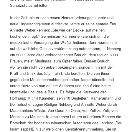
Schutzstatus erhielten.
In der Zeit, als er nach neuen Herausforderungen suchte und
neue Ungerechtigkeiten aufdeckte, lernte er seine spätere Frau
Annette Weber kennen: „Sie war der Deckel auf meinen
kochenden Topf.“ Gemeinsam kümmerten sie sich um die
medizinische Versorgung der Waiãpi-Indianer. Dann wurden sie
auf die weibliche Genitalverstümmelung aufmerksam, lt. Nehberg
ein 5000 Jahre alter verbrecherischer Brauch, dem täglich 8000
Frauen, meist Muslimas, zum Opfer fallen. Diesen Brauch
wollten sie nicht von außen bekämpfen, sondern ihm mit der
Kraft und Ethik des Islam ein Ende bereiten. Die von ihnen
gegründete Menschenrechtsorganisation Target bündelte und
unterstützte von nun an ihre Aktionen und schuf eine breite
finanzielle und ideelle Basis. Es folgte die Karawane der
Hoffnung: Mit 14 Kamelen, zehn 10 Begleitern, Kameramann und
Dolmetscher zogen Rüdiger Nehberg und Annette Weber durch
Mauretaniens Wüste. Von Oase zu Oase, von Zelt zu Zelt, von
Mensch zu Mensch. In arabischen Lettern auf grünen Fahnen die
Botschaft der höchsten islamischen Autoritäten des Landes: „Der
Islam sagt NEIN zur weiblichen Genitalverstümmelung. Sie ist