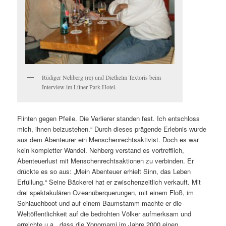
Rüdiger Nehberg (re) und Diethelm Textoris beim
Interview im Lüner Park-Hotel.
Flinten gegen Pfeile. Die Verlierer standen fest. Ich entschloss
mich, ihnen beizustehen.“ Durch dieses prägende Erlebnis wurde
aus dem Abenteurer ein Menschenrechtsaktivist. Doch es war
kein kompletter Wandel. Nehberg verstand es vortrefflich,
Abenteuerlust mit Menschenrechtsaktionen zu verbinden. Er
drückte es so aus: „Mein Abenteuer erhielt Sinn, das Leben
Erfüllung.“ Seine Bäckerei hat er zwischenzeitlich verkauft. Mit
drei spektakulären Ozeanüberquerungen, mit einem Floß, im
Schlauchboot und auf einem Baumstamm machte er die
Weltöffentlichkeit auf die bedrohten Völker aufmerksam und
erreichte u.a., dass die Yonomami im Jahre 2000 einen