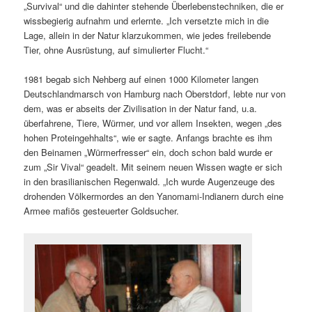
„Survival“ und die dahinter stehende Überlebenstechniken, die er
wissbegierig aufnahm und erlernte. „Ich versetzte mich in die
Lage, allein in der Natur klarzukommen, wie jedes freilebende
Tier, ohne Ausrüstung, auf simulierter Flucht.“
1981 begab sich Nehberg auf einen 1000 Kilometer langen
Deutschlandmarsch von Hamburg nach Oberstdorf, lebte nur von
dem, was er abseits der Zivilisation in der Natur fand, u.a.
überfahrene, Tiere, Würmer, und vor allem Insekten, wegen „des
hohen Proteingehhalts“, wie er sagte. Anfangs brachte es ihm
den Beinamen „Würmerfresser“ ein, doch schon bald wurde er
zum „Sir Vival“ geadelt. Mit seinem neuen Wissen wagte er sich
in den brasilianischen Regenwald. „Ich wurde Augenzeuge des
drohenden Völkermordes an den Yanomami-Indianern durch eine
Armee mafiös gesteuerter Goldsucher.