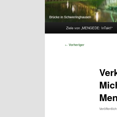
Hauptmenü
Ziele von „MENGEDE: InTakt!“
Beitragsnavigation
←
Vorheriger
Ver
Mic
Men
Veröffentlic