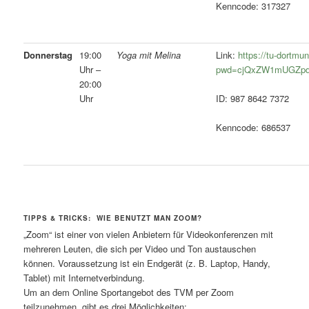
Kenncode: 317327
Donnerstag
19:00
Yoga mit Melina
Link:
https://tu-dortm
Uhr –
pwd=cjQxZW1mUGZpd
20:00
Uhr
ID: 987 8642 7372
Kenncode: 686537
TIPPS & TRICKS: WIE BENUTZT MAN ZOOM?
„Zoom“ ist einer von vielen Anbietern für Videokonferenzen mit
mehreren Leuten, die sich per Video und Ton austauschen
können. Voraussetzung ist ein Endgerät (z. B. Laptop, Handy,
Tablet) mit Internetverbindung.
Um an dem Online Sportangebot des TVM per Zoom
teilzunehmen, gibt es drei Möglichkeiten: