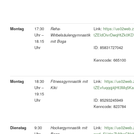
Montag
17:30
Reha-
Link:
https://us02web.z
Uhr –
Wirbelsäulengymnastik
tZEldOivrDwqHtZk0K
18.15
mit Boga
Uhr
ID: 85831727042
Kenncode: 665100
Montag
18:30
Fitnessgymnastik mit
Link:
https://us02web.
Uhr –
Kiki
tZEvfuqqqj4jHt3Mq
19:15
Uhr
ID: 85293245949
Kenncode: 823784
Dienstag
9:30
Hockergymnastik mit
Link:
https://us02web
Uhr –
Boga
pwd=SUdmZkNhcGNn