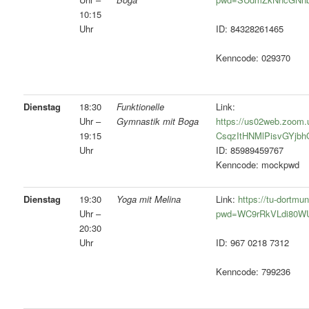
10:15
Uhr
ID: 84328261465
Kenncode: 029370
Dienstag
18:30
Funktionelle
Link:
Uhr –
Gymnastik mit Boga
https://us02web.zoom.u
19:15
CsqzItHNMlPisvGYjbh
Uhr
ID: 85989459767
Kenncode: mockpwd
Dienstag
19:30
Yoga mit Melina
Link:
https://tu-dortm
Uhr –
pwd=WC9rRkVLdi80
20:30
Uhr
ID: 967 0218 7312
Kenncode: 799236