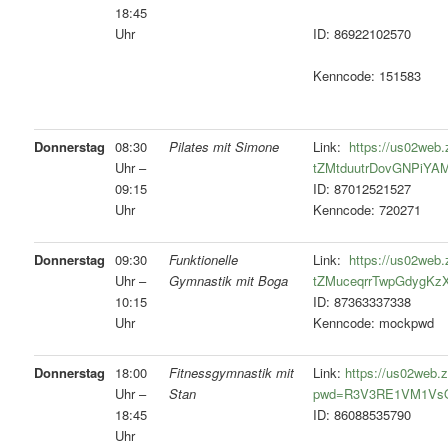
18:45
Uhr
ID: 86922102570
Kenncode: 151583
Donnerstag
08:30
Pilates mit Simone
Link:
https://us02web.
Uhr –
tZMtduutrDovGNPiYA
09:15
ID: 87012521527
Uhr
Kenncode: 720271
Donnerstag
09:30
Funktionelle
Link:
https://us02web.
Uhr –
Gymnastik mit Boga
tZMuceqrrTwpGdygKz
10:15
ID: 87363337338
Uhr
Kenncode: mockpwd
Donnerstag
18:00
Fitnessgymnastik mit
Link:
https://us02web.
Uhr –
Stan
pwd=R3V3RE1VM1Vs
18:45
ID: 86088535790
Uhr