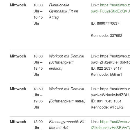
Mittwoch
10:00
Funktionelle
Link:
https://us02web.
Uhr –
Gymnastik Fit im
pwd=R052eStjcExQV
10:45
Alltag
Uhr
ID: 86907770637
Kenncode: 337952
Mittwoch
18:00
Workout mit Dominik
Link: https://us02web
Uhr –
(Schwierigkeit:
pwd=ZFJ2ek5IeFdoN
18:45
einfach)
ID: 822 2637 8417
Uhr
Kenncode: bGimr1
Mittwoch
18:50
Workout mit Dominik
Link: https://us02web
Uhr –
pwd=cWN0ck5hdlZBU
19:35
ID: 891 7643 1351
(Schwierigkeit: mittel)
Uhr
Kenncode: wTcLR2
Mittwoch
18:00
Fitnessgymnastik Fit-
Link:
https://us02web.z
Uhr –
Mix mit Adi
tZIkdeuprjkvHdSEVw