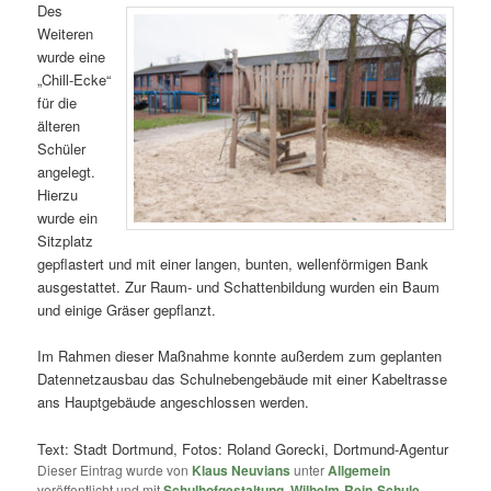
Des
Weiteren
wurde eine
„Chill-Ecke“
für die
älteren
Schüler
angelegt.
Hierzu
wurde ein
Sitzplatz
gepflastert und mit einer langen, bunten, wellenförmigen Bank
ausgestattet. Zur Raum- und Schattenbildung wurden ein Baum
und einige Gräser gepflanzt.
Im Rahmen dieser Maßnahme konnte außerdem zum geplanten
Datennetzausbau das Schulnebengebäude mit einer Kabeltrasse
ans Hauptgebäude angeschlossen werden.
Text: Stadt Dortmund, Fotos: Roland Gorecki, Dortmund-Agentur
Dieser Eintrag wurde von
Klaus Neuvians
unter
Allgemein
veröffentlicht und mit
Schulhofgestaltung
,
Wilhelm-Rein-Schule