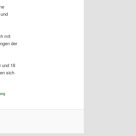
ne
 und
ch mit
ungen der
8 und 18
en sich
ung