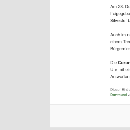
Am 23. De
freigegebe
Silvester 
Auch im ne
einem Term
Bürgerdie
Die
Coron
Uhr mit ei
Antworten 
Dieser Eint
Dortmund
v