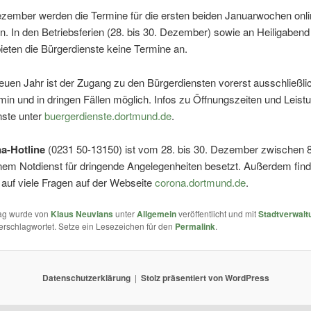
zember werden die Termine für die ersten beiden Januarwochen onli
n. In den Betriebsferien (28. bis 30. Dezember) sowie an Heiligabend
bieten die Bürgerdienste keine Termine an.
uen Jahr ist der Zugang zu den Bürgerdiensten vorerst ausschließli
in und in dringen Fällen möglich. Infos zu Öffnungszeiten und Leist
nste unter
buergerdienste.dortmund.de
.
a-Hotline
(0231 50-13150) ist vom 28. bis 30. Dezember zwischen 
nem Notdienst für dringende Angelegenheiten besetzt. Außerdem find
auf viele Fragen auf der Webseite
corona.dortmund.de
.
rag wurde von
Klaus Neuvians
unter
Allgemein
veröffentlicht und mit
Stadtverwalt
erschlagwortet. Setze ein Lesezeichen für den
Permalink
.
Datenschutzerklärung
Stolz präsentiert von WordPress