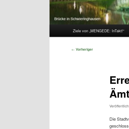
Hauptmenü
Ziele von „MENGEDE: InTakt!“
Beitragsnavigation
←
Vorheriger
Err
Ämt
Veröffentlic
Die Stadtv
geschloss