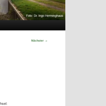
Nächster
→
n
hsel: