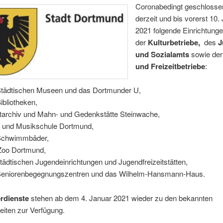
Coronabedingt geschlosse
derzeit und bis vorerst 10.
2021 folgende Einrichtung
der
Kulturbetriebe,
des
J
und Sozialamts
sowie de
und Freizeitbetriebe
:
Städtischen Museen und das Dortmunder U,
Bibliotheken,
tarchiv und Mahn- und Gedenkstätte Steinwache,
und Musikschule Dortmund,
Schwimmbäder,
Zoo Dortmund,
städtischen Jugendeinrichtungen und Jugendfreizeitstätten,
Seniorenbegegnungszentren und das Wilhelm-Hansmann-Haus.
rdienste
stehen ab dem 4. Januar 2021 wieder zu den bekannten
eiten zur Verfügung.