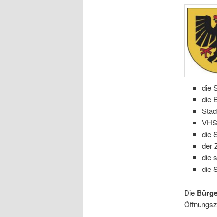
die 
die 
Stad
VHS 
die 
der 
die 
die 
Die
Bürge
Öffnungsz