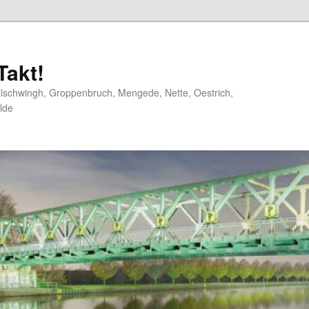
akt!
elschwingh, Groppenbruch, Mengede, Nette, Oestrich,
lde