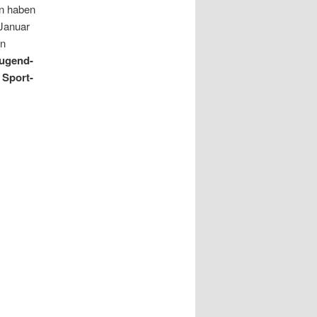
n haben
 Januar
en
ugend-
r
Sport-