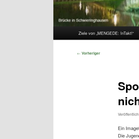
Hauptmenü
Ziele von „MENGEDE: InTakt!“
Beitragsnavigation
←
Vorheriger
Spo
nic
Veröffentlic
Ein Image
Die Jugen