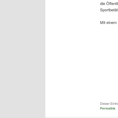
die Öffent
Sportbetät
Mit einem 
Dieser Eint
Permalink
.