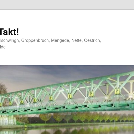
akt!
elschwingh, Groppenbruch, Mengede, Nette, Oestrich,
lde