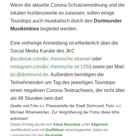
Wenn die aktuelle Corona-Schutzverordnung und die
lokalen Inzidenzwerte es zulassen, sollen einige
Tourstops auch musikalisch durch den
Dortmunder
Musikimbiss
begleitet werden.
Eine vorherige Anmeldung ist erforderlich über die
Social Media Kanäle des JKC
(
facebook.com/jkc.rheinische.strasse/
oder
instagram.com/jkc.rheinische.str.135/
) sowie per Mail:
jkc@dortmund.de
. Außerdem benötigen die
Teilnehmenden am Tag des jeweiligen Tourstops
einen negativen Corona-Testnachweis, der nicht älter
als 48 Stunden sein darf.
Quelle und Foto o.r. Pressestelle der Stadt Dortmund, Foto: u.l.
Michael Ritterswürden. Zur Vergrößerung der Fotos diese bitte
anklicken!
Dieser Eintrag wurde von
Klaus Neuvians
unter
Allgemein
veröffentlicht und mit
Graffititour
verschlagwortet. Setze ein
Lesezeichen für den
Permalink
.