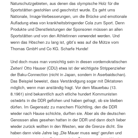
Naturschutzgebieten, aus denen das olympische Holz für die
Sportstätten gestohlen und geschnitzt wurde. Es geht ums
Nationale, Image-Verbesserungen, um die Brücke und emotionale
Aufladung etwa von krankheitsbringender Cola zum Sport. Denn
Produkte und Dienstleistungen der Sponsoren müssen an allen
Sportstätten und von den Athletinnen verwendet werden. Und
wenn das Höschen zu lang ist, gibt’s was auf die Mütze vom
Thomas GmbH und Co KG. Scharfe Hunde!
Und doch muss man vorsichtig sein in diesen vordemokratischen
Zeiten! Otto Hauser (CDU) etwa ist der wichtigste Strippenzieher
der Baku-Connection (nicht in Japan, sondern in Aserbaidschan).
Das Beispiel beweist, dass Verständigung sogar mit Diktatoren
möglich, wenn man anständig fragt. Vor dem Mauerbau (13.
8.1961) sind bekanntlich auch etliche hundert Kommunisten
ostwärts in die DDR geflohen und haben gefragt, ob sie bleiben
dürfen. Im Gegensatz zu manchem Flüchtling, den die DDR
wieder nach Hause schickte, durften sie. Aber als die deutschen
Genossen alles gesehen hatten in der DDR und dann doch lieber
wieder zurück wollten in den Westen, war die Grenze dicht. Sie
haben dann viele Jahre lag „Die Mauer muss weg“ gerufen und