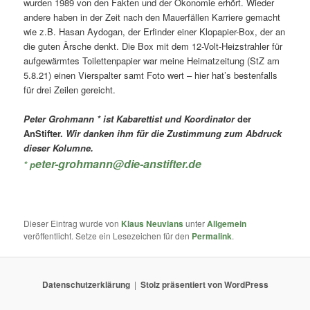
wurden 1989 von den Fakten und der Ökonomie erhört. Wieder
andere haben in der Zeit nach den Mauerfällen Karriere gemacht
wie z.B. Hasan Aydogan, der Erfinder einer Klopapier-Box, der an
die guten Ärsche denkt. Die Box mit dem 12-Volt-Heizstrahler für
aufgewärmtes Toilettenpapier war meine Heimatzeitung (StZ am
5.8.21) einen Vierspalter samt Foto wert – hier hat’s bestenfalls
für drei Zeilen gereicht.
Peter Grohmann * ist Kabarettist und Koordinator
der
AnStifter.
Wir danken ihm für die Zustimmung zum Abdruck
dieser Kolumne.
eter-grohmann@die-anstifter.de
* p
Dieser Eintrag wurde von
Klaus Neuvians
unter
Allgemein
veröffentlicht. Setze ein Lesezeichen für den
Permalink
.
Datenschutzerklärung
Stolz präsentiert von WordPress