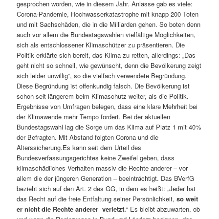
gesprochen worden, wie in diesem Jahr. Anlässe gab es viele:
Corona-Pandemie, Hochwasserkatastrophe mit knapp 200 Toten
und mit Sachschäden, die in die Milliarden gehen. So boten denn
auch vor allem die Bundestagswahlen vielfältige Möglichkeiten,
sich als entschlossener Klimaschützer zu präsentieren. Die
Politik erklärte sich bereit, das Klima zu retten, allerdings: „Das
geht nicht so schnell, wie gewünscht, denn die Bevölkerung zeigt
sich leider unwillig“, so die vielfach verwendete Begründung.
Diese Begründung ist offenkundig falsch. Die Bevölkerung ist
schon seit längerem beim Klimaschutz weiter, als die Politik.
Ergebnisse von Umfragen belegen, dass eine klare Mehrheit bei
der Klimawende mehr Tempo fordert. Bei der aktuellen
Bundestagswahl lag die Sorge um das Klima auf Platz 1 mit 40%
der Befragten. Mit Abstand folgten Corona und die
Alterssicherung.
Es kann seit dem Urteil des
Bundesverfassungsgerichtes keine Zweifel geben, dass
klimaschädliches Verhalten massiv die Rechte anderer – vor
allem die der jüngeren Generation – beeinträchtigt. Das BVerfG
bezieht sich auf den Art. 2 des GG, in dem es heißt: „Jeder hat
das Recht auf die freie Entfaltung seiner Persönlichkeit,
so weit
er nicht die Rechte anderer verletzt.
“ Es bleibt abzuwarten, ob