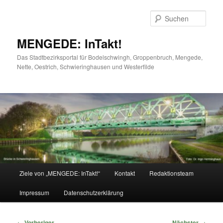
Zum
primären
Such
Inhalt
springen
MENGEDE: InTakt!
Das Stadtbezirksportal für Bodelschwingh, Groppenbruch, Mengede,
Nette, Oestrich, Schwieringhausen und Westerfilde
Hauptmenü
Ziele von „MENGEDE: InTakt!“
Kontakt
Redaktionsteam
Impressum
Datenschutzerklärung
Beitragsnavigation
←
Vorheriger
Nächster
→