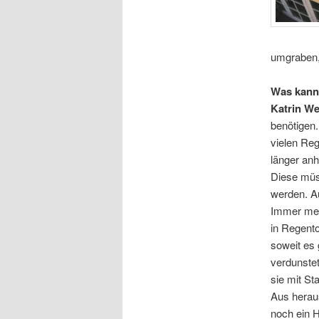
umgraben,
Was kann
Katrin W
benötigen.
vielen Re
länger an
Diese müs
werden. A
Immer meh
in Regento
soweit es 
verdunste
sie mit St
Aus herau
noch ein H