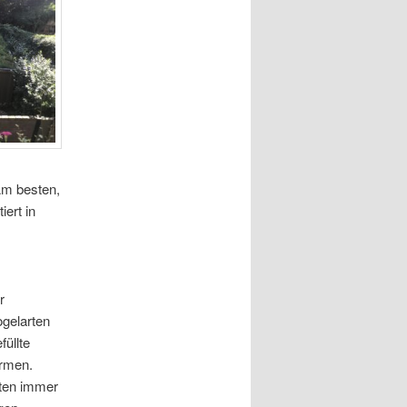
Am besten,
ert in
r
ogelarten
üllte
ormen.
rten immer