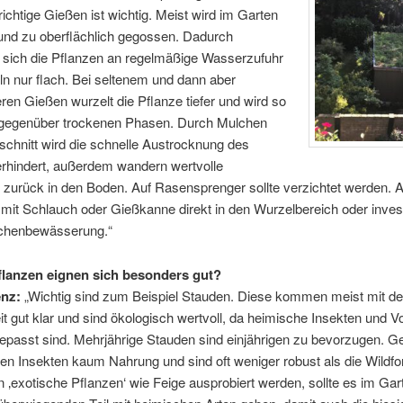
ichtige Gießen ist wichtig. Meist wird im Garten
und zu oberflächlich gegossen. Dadurch
sich die Pflanzen an regelmäßige Wasserzufuhr
n nur flach. Bei seltenem und dann aber
ren Gießen wurzelt die Pflanze tiefer und wird so
r gegenüber trockenen Phasen. Durch Mulchen
chnitt wird die schnelle Austrocknung des
rhindert, außerdem wandern wertvolle
 zurück in den Boden. Auf Rasensprenger sollte verzichtet werden. 
mit Schlauch oder Gießkanne direkt in den Wurzelbereich oder investi
fchenbewässerung.“
flanzen eignen sich besonders gut?
enz:
„Wichtig sind zum Beispiel Stauden. Diese kommen meist mit de
t gut klar und sind ökologisch wertvoll, da heimische Insekten und V
epasst sind. Mehrjährige Stauden sind einjährigen zu bevorzugen. Gef
ten Insekten kaum Nahrung und sind oft weniger robust als die Wildf
‚exotische Pflanzen‘ wie Feige ausprobiert werden, sollte es im Ga