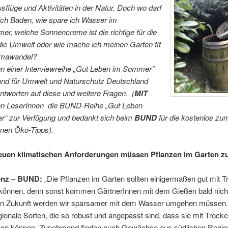
Ausflüge und Aktivitäten in der Natur. Doch wo darf
lich Baden, wie spare ich Wasser im
r, welche Sonnencreme ist die richtige für die
die Umwelt oder wie mache ich meinen Garten fit
limawandel?
 einer Interviewreihe „Gut Leben im Sommer”
Bund für Umwelt und Naturschutz Deutschland
tworten auf diese und weitere Fragen. (
MIT
inen LeserInnen die BUND-Reihe „Gut Leben
“ zur Verfügung und bedankt sich beim
BUND
für die kostenlos zu
enen Öko-Tipps).
euen klimatischen Anforderungen müssen Pflanzen im Garten zu
enz – BUND:
„Die Pflanzen im Garten sollten einigermaßen gut mit T
önnen, denn sonst kommen GärtnerInnen mit dem Gießen bald nich
. In Zukunft werden wir sparsamer mit dem Wasser umgehen müssen. 
egionale Sorten, die so robust und angepasst sind, dass sie mit Trock
en können. Zunehmend finden auch Gewächse aus südlichen Regio