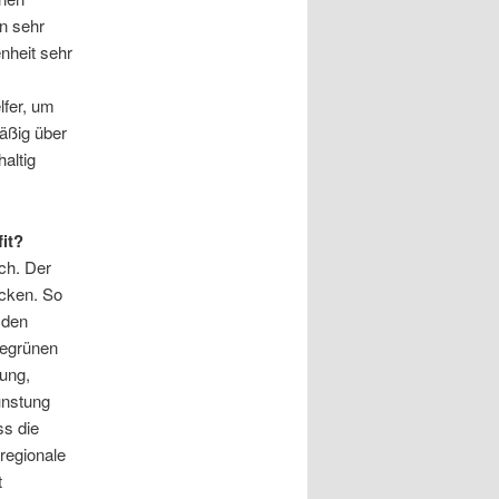
on sehr
nheit sehr
lfer, um
äßig über
altig
it?
ich. Der
ecken. So
 den
begrünen
ung,
unstung
ss die
regionale
t