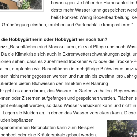
bevorzugen. Je höher der Humusanteil im B
desto mehr Wasser kann gespeichert werd
heißt konkret: Wenig Bodenbearbeitung, ke
 Gründüngung einsäen, mulchen und Gartenabfälle kompostieren.“
 die Hobbygärtnerin oder Hobbygärtner noch tun?
enz:
„Rasenflächen sind Monokulturen, die viel Pflege und auch Was
 Da die Klimakrise sich auch in Extremwetterschwankungen zeigt, un
gionen sehen, dass es zunehmend trockener wird oder die Trocken-P
halten, empfehlen wir, Rasenflächen in mehrjährige Blühwiesen umzu
sen nicht mehr gegossen werden und nur ein bis zweimal pro Jahr 
ußerdem bieten Blühwiesen den Insekten viel Nahrung
r geht es auch darum, das Wasser im Garten zu halten. Regenwasse
nnen oder Zisternen aufgefangen und gespeichert werden. Flächen so
geht entsiegelt werden, so dass Wasser versickern kann und nicht in
t. Legen sie Mulden an, in denen das Wasser versickern kann. Diese
auden bepflanzen.
sgenommenen Betonplatten kann zum Beispiel
ochbeet oder eine Kräuterspirale gebaut werden.