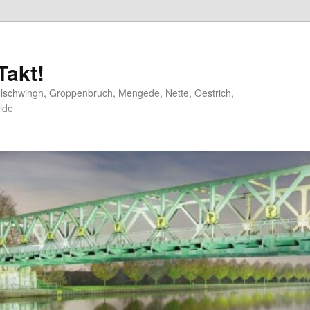
akt!
elschwingh, Groppenbruch, Mengede, Nette, Oestrich,
lde