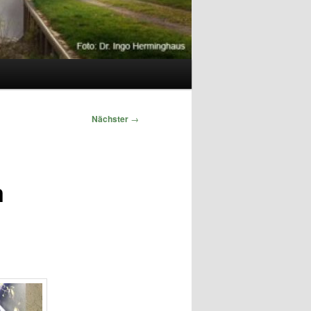
Nächster
→
m