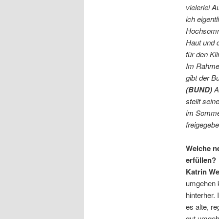
vielerlei 
ich eigent
Hochsomme
Haut und 
für den K
Im Rahmen
gibt der 
(BUND)
An
stellt se
im
Sommer
freigegeb
Welche n
erfüllen?
Katrin W
umgehen k
hinterher
es alte, r
gut umgeh