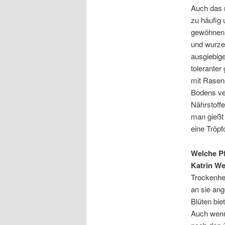
Auch das r
zu häufig 
gewöhnen 
und wurzel
ausgiebige
tolerante
mit Rasens
Bodens ve
Nährstoffe
man gießt 
eine Tröp
W
elche P
Katrin W
Trockenhei
an sie ang
Blüten bie
Auch wenn 