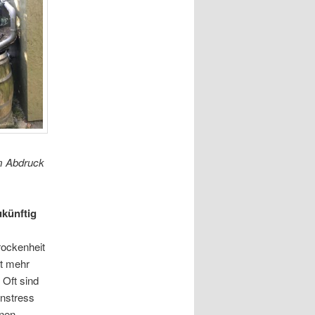
m Abdruck
künftig
rockenheit
t mehr
Oft sind
enstress
nen