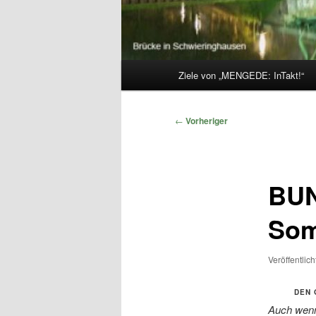
Hauptmenü
Ziele von „MENGEDE: InTakt!“
Beitragsnavigation
←
Vorheriger
BUN
So
Veröffentlic
DEN 
Auch wenn 