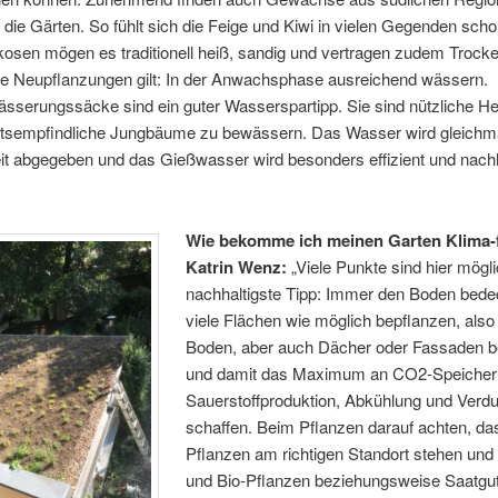
 die Gärten. So fühlt sich die Feige und Kiwi in vielen Gegenden sch
kosen mögen es traditionell heiß, sandig und vertragen zudem Trocke
lle Neupflanzungen gilt: In der Anwachsphase ausreichend wässern.
serungssäcke sind ein guter Wasserspartipp. Sie sind nützliche He
itsempfindliche Jungbäume zu bewässern. Das Wasser wird gleichm
it abgegeben und das Gießwasser wird besonders effizient und nachh
Wie bekomme ich meinen Garten Klima-f
Katrin Wenz:
„Viele Punkte sind hier mögl
nachhaltigste Tipp: Immer den Boden bed
viele Flächen wie möglich bepflanzen, also
Boden, aber auch Dächer oder Fassaden 
und damit das Maximum an CO2-Speicher
Sauerstoffproduktion, Abkühlung und Verd
schaffen. Beim Pflanzen darauf achten, da
Pflanzen am richtigen Standort stehen und 
und Bio-Pflanzen beziehungsweise Saatgu