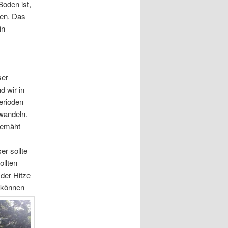
oden ist,
en. Das
in
ser
d wir in
erioden
wandeln.
gemäht
r sollte
llten
 der Hitze
 können