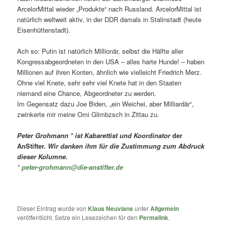
ArcelorMittal wieder „Produkte“ nach Russland. ArcelorMittal ist
natürlich weltweit aktiv, in der DDR damals in Stalinstadt (heute
Eisenhüttenstadt).
Ach so: Putin ist natürlich Millionär, selbst die Hälfte aller
Kongressabgeordneten in den USA – alles harte Hunde! – haben
Millionen auf ihren Konten, ähnlich wie vielleicht Friedrich Merz.
Ohne viel Knete, sehr sehr viel Knete hat in den Staaten
niemand eine Chance, Abgeordneter zu werden.
Im Gegensatz dazu Joe Biden, „ein Weichei, aber Milliardär“,
zwinkerte mir meine Omi Glimbzsch in Zittau zu.
Peter Grohmann * ist Kabarettist und Koordinator
der
AnStifter.
Wir danken ihm für die Zustimmung zum Abdruck
dieser Kolumne.
* p
eter-grohmann@die-anstifter.de
Dieser Eintrag wurde von
Klaus Neuvians
unter
Allgemein
veröffentlicht. Setze ein Lesezeichen für den
Permalink
.