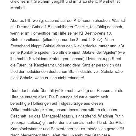
Gleiches mit Gleichem vergällt und im Stau steht: Mehrheit ist
Mehrheit.
Aber es hilft wenig, dauernd auf der AfD herumzuhacken. Was ist
mit Dietmar Gabriel? Ein stahlharter Geselle, feinfühlig dennoch,
wenn er im Homeoffice mit Hilfe seiner KI Beethovens 10.
Sinfonie vollendet (allerdings nur den 3. und 4. Satz). Nach
Feierabend klappt Gabrlel dann den Klavierdeckel runter und läßt
seine Kontakte spielen. So öffnete einst „Gabriel der Spieler“ (wie
ihn rechte Sozialdemokraten gern nennen) Thyssenkrupp Steel
die Türen ins Kanzleramt und sang dem Kanzler persönlich das
Lied der notleidenden deutschen Stahlindustrie vor. Scholz wäre
nicht Scholz, wenn er sich nicht erinnerte!
Doch der brutale Überfall (völkerrechtswidrig) der Russen auf die
Ukraine enterte alles! Die Rüstungsindustrie macht sich
berechtigte Hoffnungen auf Folgeaufträge aus diesen
Völkerrechtswidrigkeiten, unsere Investoren wittern ein gutes
Geschäft, so das Manager-Magazin, sinnstiftend. Wladimir Putin
(твердая собака) gilt unter den seinen als harter Hund: Der Pilot,
Kampfschwimmer und Panzerfahrer hat es tatsächlich geschafft!
Nach Medienberichten liefert der Luxemburger Stahlriese