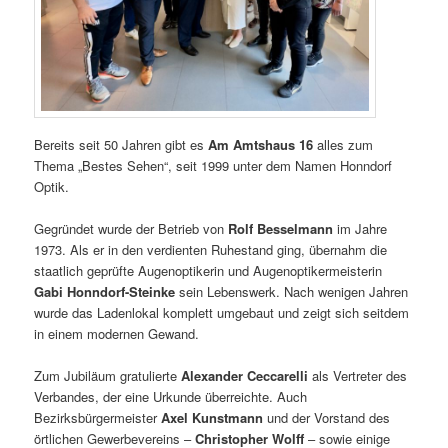
Bereits seit 50 Jahren gibt es
Am Amtshaus 16
alles zum
Thema „Bestes Sehen“, seit 1999 unter dem Namen Honndorf
Optik.
Gegründet wurde der Betrieb von
Rolf Besselmann
im Jahre
1973. Als er in den verdienten Ruhestand ging, übernahm die
staatlich geprüfte Augenoptikerin und Augenoptikermeisterin
Gabi Honndorf-Steinke
sein Lebenswerk. Nach wenigen Jahren
wurde das Ladenlokal komplett umgebaut und zeigt sich seitdem
in einem modernen Gewand.
Zum Jubiläum gratulierte
Alexander Ceccarelli
als Vertreter des
Verbandes, der eine Urkunde überreichte. Auch
Bezirksbürgermeister
Axel Kunstmann
und der Vorstand des
örtlichen Gewerbevereins –
Christopher Wolff
– sowie einige