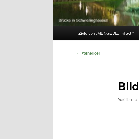
Hauptmenü
Ziele von „MENGEDE: InTakt!“
Beitragsnavigation
←
Vorheriger
Bil
Veröffentlic