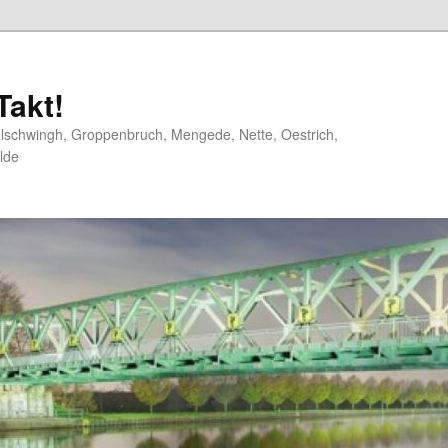
akt!
elschwingh, Groppenbruch, Mengede, Nette, Oestrich,
lde