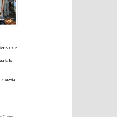
er bis zur
enfalls
ter sowie
en für den