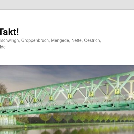
akt!
elschwingh, Groppenbruch, Mengede, Nette, Oestrich,
lde