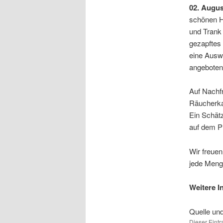
02. Augus
schönen 
und Trank 
gezapftes 
eine Ausw
angeboten.
Auf Nachf
Räucherk
Ein Schätz
auf dem 
Wir freue
jede Meng
Weitere 
Quelle un
Dieser Eint