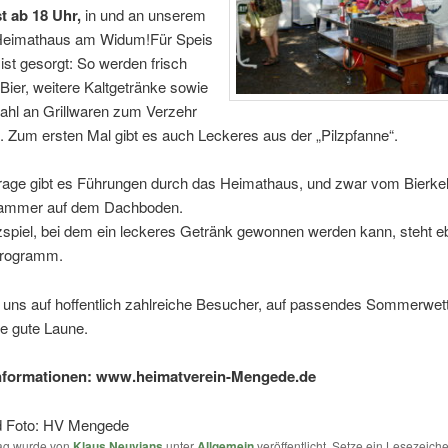
t ab 18 Uhr,
in und an unserem
Heimathaus am Widum!
Für Speis
ist gesorgt: So werden frisch
Bier, weitere Kaltgetränke sowie
ahl an Grillwaren zum Verzehr
 Zum ersten Mal gibt es auch Leckeres aus der „Pilzpfanne“.
rage gibt es Führungen durch das Heimathaus, und zwar vom Bierkell
ammer auf dem Dachboden.
spiel, bei dem ein leckeres Getränk gewonnen werden kann, steht eb
Programm.
n uns auf hoffentlich zahlreiche Besucher, auf passendes Sommerwet
e gute Laune.
Informationen: www.heimatverein-Mengede.de
d Foto: HV Mengede
rag wurde von
Klaus Neuvians
unter
Allgemein
veröffentlicht. Setze ein Lesezeich