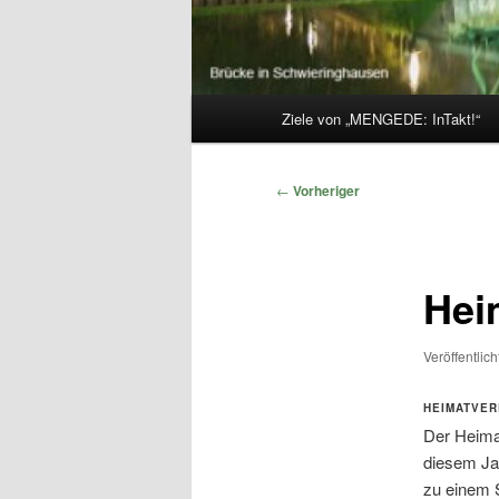
Hauptmenü
Ziele von „MENGEDE: InTakt!“
Beitragsnavigation
←
Vorheriger
Hei
Veröffentlic
HEIMATVER
Der Heima
diesem Jah
zu einem S