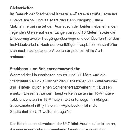
Gleisarbeiten
Im Bereich der Stadtbahn-Haltestelle »Parsevalstraße« erneuert
DSW21 am 29. und 30. März den Bahnübergang. Diese
Maßnahme beinhaltet den Austausch der beiden nebeneinander
liegenden Gleise auf einer Länge von rund 16 Metern sowie die
Erneuerung zweier Fußgängerüberwege und der Überfahrt für den
Individualverkehr. Nach den zweitätigen Hauptarbeiten schließen
sich noch nachgelagerte Arbeiten an, die bis Mitte April
andauern.
Stadtbahn- und Schienenersatzverkehr
Während der Hauptarbeiten am 29. und 30. März wird die
Stadtbahnlinie U47 zwischen den Haltestellen »DO-Westerfilde«
und »Hafen« durch einen Schienenersatzverkehr mit Bussen
ersetzt. Dieser ist zu den Hauptverkehrszeiten im 10-Minuten-
Takt, ansonsten im 15-Minuten-Takt unterwegs. Im übrigen
Streckenabschnitt (»Hafen« – »Aplerbeck«) fährt die
Stadtbahnlinie U47 weiterhin regulär.
Der Schienenersatzverkehr der U47 fährt Ersatzhaltestellen an,
die sich in der Nähe der regulären Stadtbahn-Haltestellen