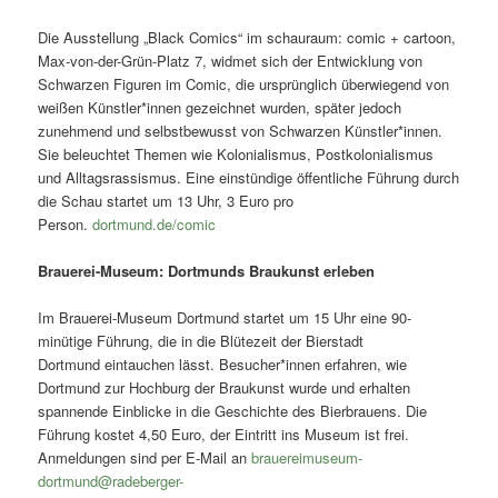
Die Ausstellung „Black Comics“ im schauraum: comic + cartoon,
Max-von-der-Grün-Platz 7, widmet sich der Entwicklung von
Schwarzen Figuren im Comic, die ursprünglich überwiegend von
weißen Künstler*innen gezeichnet wurden, später jedoch
zunehmend und selbstbewusst von Schwarzen Künstler*innen.
Sie beleuchtet Themen wie Kolonialismus, Postkolonialismus
und Alltagsrassismus. Eine einstündige öffentliche Führung durch
die Schau startet um 13 Uhr, 3 Euro pro
Person.
dortmund.de/comic
Brauerei-Museum: Dortmunds Braukunst erleben
Im Brauerei-Museum Dortmund startet um 15 Uhr eine 90-
minütige Führung, die in die Blütezeit der Bierstadt
Dortmund eintauchen lässt. Besucher*innen erfahren, wie
Dortmund zur Hochburg der Braukunst wurde und erhalten
spannende Einblicke in die Geschichte des Bierbrauens. Die
Führung kostet 4,50 Euro, der Eintritt ins Museum ist frei.
Anmeldungen sind per E-Mail an
brauereimuseum-
dortmund@radeberger-