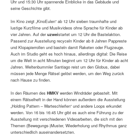
Uhr und 15:30 Uhr spannende Einblicke in das Gebäude und
seine Geschichte gibt.
Im Kino zeigt „KinoEulen“ ab 12 Uhr sieben traumhafte und
lustige Kurzfilme und Musikvideos ohne Sprache für Kinder ab
vier Jahren. Auf der
uzwei
startet um 12 Uhr die Bastelaktion.
Passend zur Ausstellung recyceln Kinder ab 8 Jahren Pappreste
und Klopapierrollen und basteln damit Raketen oder Flugzeuge.
Auch im Studio geht es hoch hinaus, allerdings digital: Die Reise
um die Welt in acht Minuten beginnt um 12 Uhr für Kinder ab acht
Jahren. Weltenbummler Santiago reist um den Globus, dabei
müssen jede Menge Rätsel gelöst werden, um den Weg zurück
nach Hause zu finden.
In den Räumen des
HMKV
werden Windräder gebastelt. Mit
einem Rätselheft in der Hand können außerdem die Ausstellung
„Holding Pattern – Warteschleifen“ und andere Loops erkundet
werden. Von 16 bis 16:45 Uhr gibt es auch eine Führung zu der
Ausstellung mit verschiedenen Videoarbeiten, die sich mit den
Themen (Bewegungs-)Muster, Wiederholung und Rhythmus ganz
unterschiedlich auseinandersetzten.