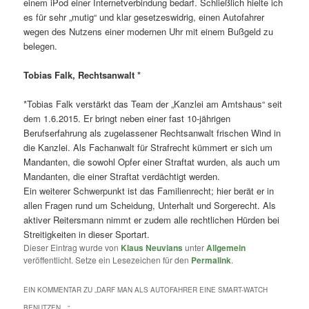
einem iPod einer Internetverbindung bedarf. Schließlich hielte ich
es für sehr „mutig“ und klar gesetzeswidrig, einen Autofahrer
wegen des Nutzens einer modernen Uhr mit einem Bußgeld zu
belegen.
Tobias Falk, Rechtsanwalt *
*Tobias Falk verstärkt das Team der „Kanzlei am Amtshaus“ seit
dem 1.6.2015. Er bringt neben einer fast 10-jährigen
Berufserfahrung als zugelassener Rechtsanwalt frischen Wind in
die Kanzlei. Als Fachanwalt für Strafrecht kümmert er sich um
Mandanten, die sowohl Opfer einer Straftat wurden, als auch um
Mandanten, die einer Straftat verdächtigt werden.
Ein weiterer Schwerpunkt ist das Familienrecht; hier berät er in
allen Fragen rund um Scheidung, Unterhalt und Sorgerecht. Als
aktiver Reitersmann nimmt er zudem alle rechtlichen Hürden bei
Streitigkeiten in dieser Sportart.
Dieser Eintrag wurde von
Klaus Neuvians
unter
Allgemein
veröffentlicht. Setze ein Lesezeichen für den
Permalink
.
EIN KOMMENTAR ZU „
DARF MAN ALS AUTOFAHRER EINE SMART-WATCH
BENUTZEN…
“