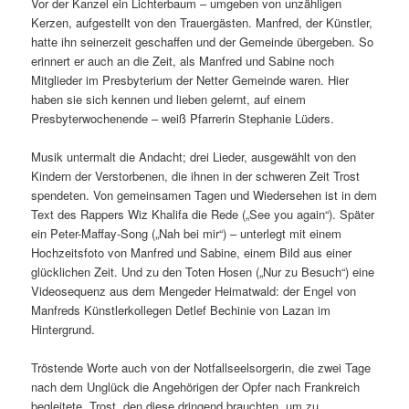
Vor der Kanzel ein Lichterbaum – umgeben von unzähligen
Kerzen, aufgestellt von den Trauergästen. Manfred, der Künstler,
hatte ihn seinerzeit geschaffen und der Gemeinde übergeben. So
erinnert er auch an die Zeit, als Manfred und Sabine noch
Mitglieder im Presbyterium der Netter Gemeinde waren. Hier
haben sie sich kennen und lieben gelernt, auf einem
Presbyterwochenende – weiß Pfarrerin Stephanie Lüders.
Musik untermalt die Andacht; drei Lieder, ausgewählt von den
Kindern der Verstorbenen, die ihnen in der schweren Zeit Trost
spendeten. Von gemeinsamen Tagen und Wiedersehen ist in dem
Text des Rappers Wiz Khalifa die Rede („See you again“). Später
ein Peter-Maffay-Song („Nah bei mir“) – unterlegt mit einem
Hochzeitsfoto von Manfred und Sabine, einem Bild aus einer
glücklichen Zeit. Und zu den Toten Hosen („Nur zu Besuch“) eine
Videosequenz aus dem Mengeder Heimatwald: der Engel von
Manfreds Künstlerkollegen Detlef Bechinie von Lazan im
Hintergrund.
Tröstende Worte auch von der Notfallseelsorgerin, die zwei Tage
nach dem Unglück die Angehörigen der Opfer nach Frankreich
begleitete. Trost, den diese dringend brauchten, um zu