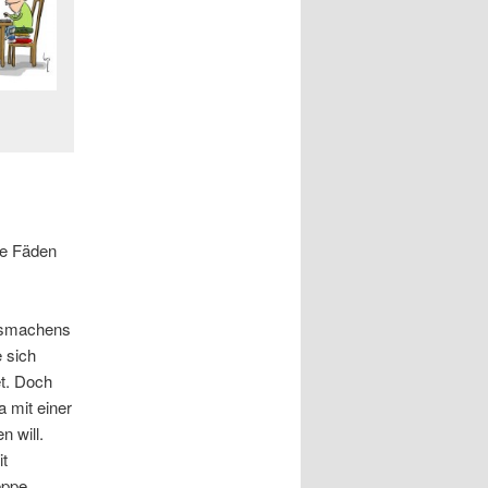
die Fäden
Eismachens
e sich
et. Doch
a mit einer
n will.
it
eppe