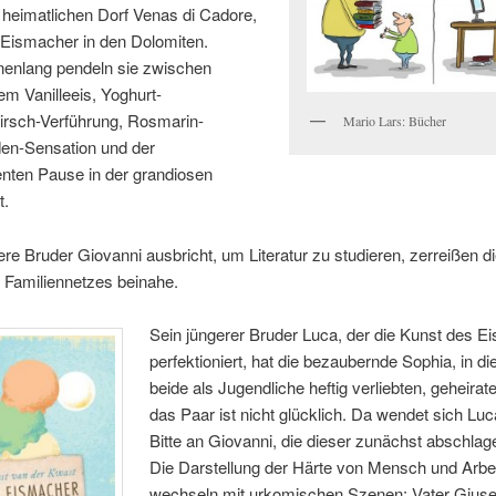
 heimatlichen Dorf Venas di Cadore,
 Eismacher in den Dolomiten.
nenlang pendeln sie zwischen
m Vanilleeis, Yoghurt-
rsch-Verführung, Rosmarin-
Mario Lars: Bücher
en-Sensation und der
enten Pause in der grandiosen
t.
tere Bruder Giovanni ausbricht, um Literatur zu studieren, zerreißen 
 Familiennetzes beinahe.
Sein jüngerer Bruder Luca, der die Kunst des 
perfektioniert, hat die bezaubernde Sophia, in di
beide als Jugendliche heftig verliebten, geheirat
das Paar ist nicht glücklich. Da wendet sich Luc
Bitte an Giovanni, die dieser zunächst abschlage
Die Darstellung der Härte von Mensch und Arbe
wechseln mit urkomischen Szenen: Vater Gius