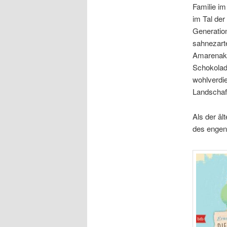
Familie im
im Tal der
Generatio
sahnezarte
Amarenaki
Schokolad
wohlverdi
Landschaf
Als der äl
des engen