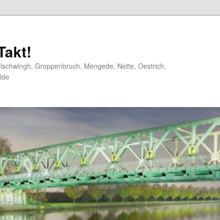
akt!
elschwingh, Groppenbruch, Mengede, Nette, Oestrich,
lde