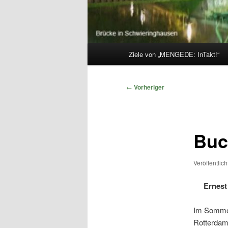
Hauptmenü
Ziele von „MENGEDE: InTakt!“
Beitragsnavigation
←
Vorheriger
Buc
Veröffentlic
Ernest
Im Sommer 
Rotterdam,