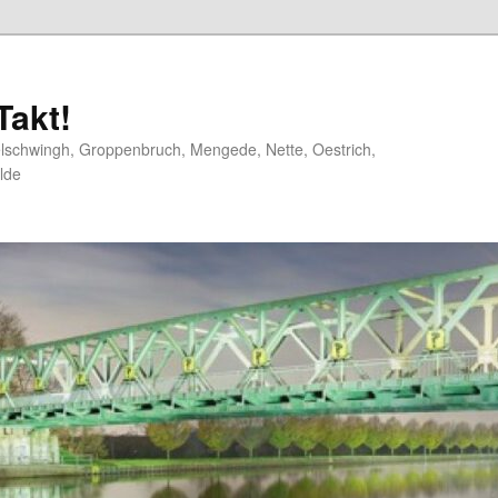
akt!
elschwingh, Groppenbruch, Mengede, Nette, Oestrich,
lde