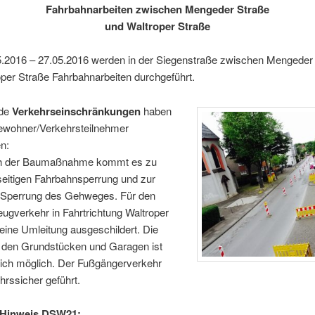
Fahrbahnarbeiten zwischen Mengeder Straße
und Waltroper Straße
.2016 – 27.05.2016 werden in der Siegenstraße zwischen Mengeder
per Straße Fahrbahnarbeiten durchgeführt.
nde
Verkehrseinschränkungen
haben
Bewohner/Verkehrsteilnehmer
en:
ch der Baumaßnahme kommt es zu
seitigen Fahrbahnsperrung und zur
n Sperrung des Gehweges. Für den
eugverkehr in Fahrtrichtung Waltroper
 eine Umleitung ausgeschildert. Die
u den Grundstücken und Garagen ist
lich möglich. Der Fußgängerverkehr
hrssicher geführt.
r Hinweis DSW21: