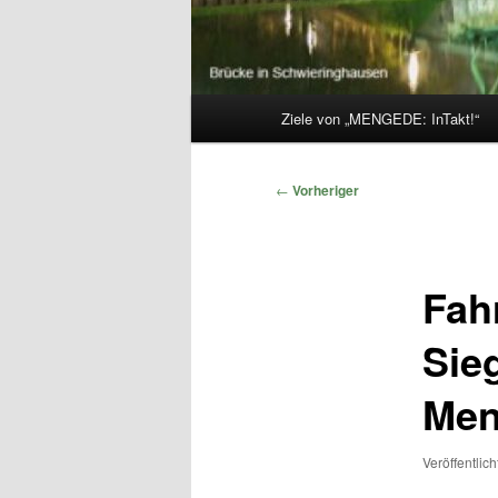
Hauptmenü
Ziele von „MENGEDE: InTakt!“
Beitragsnavigation
←
Vorheriger
Fah
Sie
Men
Veröffentlic