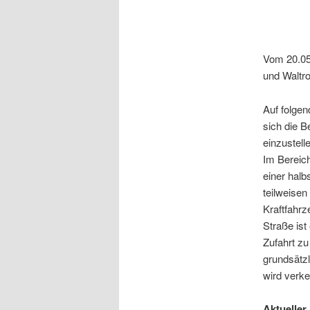
Vom 20.05
und Waltro
Auf folge
sich die 
einzustell
Im Berei
einer halb
teilweise
Kraftfahrz
Straße ist
Zufahrt z
grundsätz
wird verke
Aktuelle