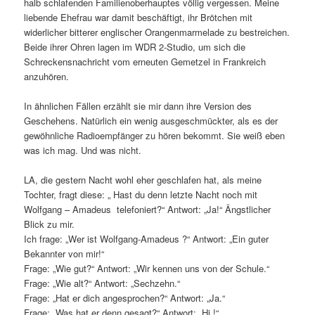
halb schlafenden Familienoberhauptes völlig vergessen. Meine
liebende Ehefrau war damit beschäftigt, ihr Brötchen mit
widerlicher bitterer englischer Orangenmarmelade zu bestreichen.
Beide ihrer Ohren lagen im WDR 2-Studio, um sich die
Schreckensnachricht vom erneuten Gemetzel in Frankreich
anzuhören.
In ähnlichen Fällen erzählt sie mir dann ihre Version des
Geschehens. Natürlich ein wenig ausgeschmückter, als es der
gewöhnliche Radioempfänger zu hören bekommt. Sie weiß eben
was ich mag. Und was nicht.
LA, die gestern Nacht wohl eher geschlafen hat, als meine
Tochter, fragt diese: „ Hast du denn letzte Nacht noch mit
Wolfgang – Amadeus telefoniert?“ Antwort: „Ja!“ Ängstlicher
Blick zu mir.
Ich frage: „Wer ist Wolfgang-Amadeus ?“ Antwort: „Ein guter
Bekannter von mir!“
Frage: „Wie gut?“ Antwort: „Wir kennen uns von der Schule.“
Frage: „Wie alt?“ Antwort: „Sechzehn.“
Frage: „Hat er dich angesprochen?“ Antwort: „Ja.“
Frage: „Was hat er denn gesagt?“ Antwort: „Hi !“