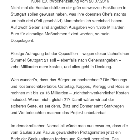
KONTEXT:Wochenzeitung vom 20.07.2016
Nicht mal die Vorstandsfritzen der grün-schwarzen Fraktionen in
Stuttgart sollen gewusst haben, was ihre obersten Chefs nachts
um halb drei (Zeit geschätzt) klammheimlich vereinbart haben.
Auf zwölf Seiten sind angeblich Ausgaben von 1,365 Milliarden
Euro für einmalige Maßnahmen fixiert worden, so mein
Doppelagent.
Riesige Aufregung bei der Opposition – wegen dieser lächerlichen
Summe! Stuttgart 21 soll – ebenfalls nach Geheimangaben –
zehn Milliarden mehr kosten, und alles geht in Deckung.
Wen wundert’s, dass das Bürgertum nachrechnet? Die Planungs-
und Kostenschätzerbüros Ostertag, Kappes, Vieregg und Rössler
rechnen mit bis zu 16 Milliarden – „nichtbahnverkehrliche“ Kosten
included. Warum nicht gleich 21? Damit wären wir auf der
sicheren Seite, es sei denn, Blitz und Donner samt Starkregen
und Wetterleuchten machen das Projekt unbefahrbar.
Im demokratischen Normalfall würde man nun erwarten, dass die
vom Saulus zum Paulus gewandelten Protagonisten jetzt ein
Ende der Spekulationen fordern und Klarheit herstellen. Das